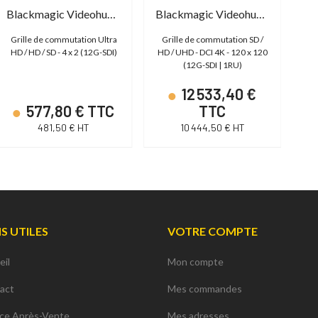
Blackmagic Videohub Mini 4x2 12G
Blackmagic Videohub 120x120 12G
Grille de commutation Ultra
Grille de commutation SD /
Gr
HD / HD / SD - 4 x 2 (12G-SDI)
HD / UHD - DCI 4K - 120 x 120
HD
(12G-SDI | 1RU)
12 533,40 €
577,80 € TTC
TTC
481,50 € HT
10 444,50 € HT
NS UTILES
VOTRE COMPTE
eil
Mon compte
act
Mes commandes
ice Après-Vente
Mes adresses