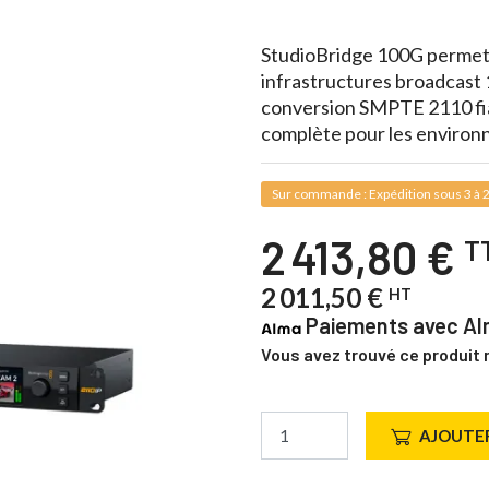
StudioBridge 100G permet 
infrastructures broadcast
conversion SMPTE 2110 fia
complète pour les environn
Sur commande : Expédition sous 3 à 2
2 413,80 €
T
2 011,50 €
HT
Paiements avec Alm
Vous avez trouvé ce produit 
AJOUTER