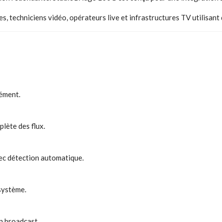
es, techniciens vidéo, opérateurs live et infrastructures TV utili
nément.
lète des flux.
ec détection automatique.
système.
n broadcast.