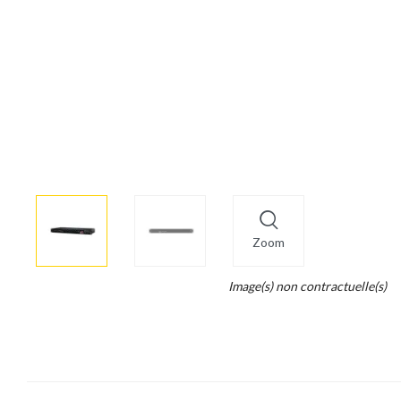
More
×
info
Zoom
Legend...
Image(s) non contractuelle(s)
Whait
for
it.