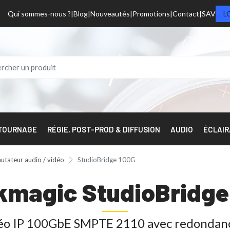
Qui sommes-nous ?
Blog
Nouveautés
Promotions
Contact
SAV
L
 TOURNAGE
RÉGIE, POST-PROD & DIFFUSION
AUDIO
ÉCLAI
tateur audio / vidéo
StudioBridge 100G
kmagic StudioBridge
éo IP 100GbE SMPTE 2110 avec redondan