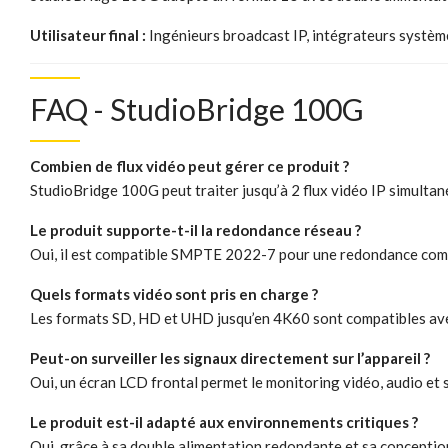
Utilisateur final :
Ingénieurs broadcast IP, intégrateurs systèm
FAQ - StudioBridge 100G
Combien de flux vidéo peut gérer ce produit ?
StudioBridge 100G peut traiter jusqu’à 2 flux vidéo IP simulta
Le produit supporte-t-il la redondance réseau ?
Oui, il est compatible SMPTE 2022-7 pour une redondance comp
Quels formats vidéo sont pris en charge ?
Les formats SD, HD et UHD jusqu’en 4K60 sont compatibles av
Peut-on surveiller les signaux directement sur l’appareil ?
Oui, un écran LCD frontal permet le monitoring vidéo, audio et 
Le produit est-il adapté aux environnements critiques ?
Oui, grâce à sa double alimentation redondante et sa conceptio