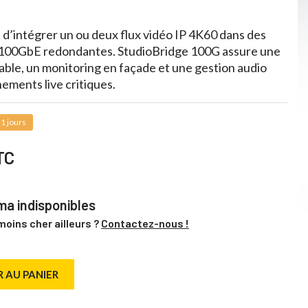
d’intégrer un ou deux flux vidéo IP 4K60 dans des
 100GbE redondantes. StudioBridge 100G assure une
ble, un monitoring en façade et une gestion audio
ements live critiques.
1 jours
TC
a indisponibles
moins cher ailleurs ?
Contactez-nous !
 AU PANIER