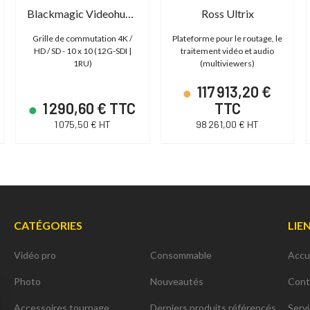
Blackmagic Videohub 10x10 12G
Ross Ultrix
Grille de commutation 4K /
Plateforme pour le routage, le
HD / SD - 10 x 10 (12G-SDI |
traitement vidéo et audio
1RU)
(multiviewers)
117 913,20 €
1 290,60 € TTC
TTC
1 075,50 € HT
98 261,00 € HT
CATÉGORIES
LIE
Vidéo pro
Consommable
Accu
Photo
Nouveautés
Cont
Accessoires tournage
Derniers produits référencés
Serv