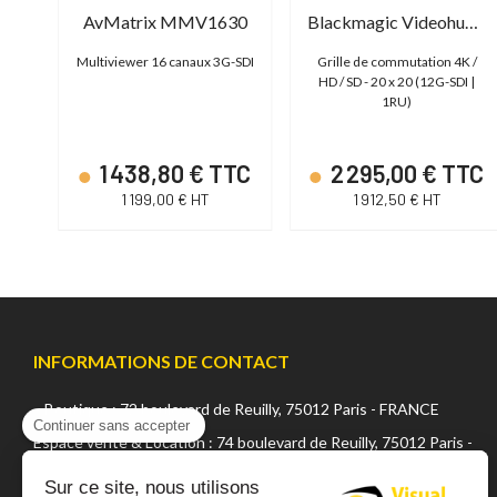
Blackmagic StudioBridge 10G PWR
AvMatrix MMV1630
Blackmagic Videohub 20x20 12G
00G
Multiviewer 16 canaux 3G-SDI
Grille de commutation 4K /
TE
HD / SD - 20 x 20 (12G-SDI |
1RU)
TC
1 438,80 € TTC
2 295,00 € TTC
1 199,00 € HT
1 912,50 € HT
INFORMATIONS DE CONTACT
Boutique : 72 boulevard de Reuilly, 75012 Paris - FRANCE
Continuer sans accepter
Espace vente & Location : 74 boulevard de Reuilly, 75012 Paris -
FRANCE
Sur ce site, nous utilisons