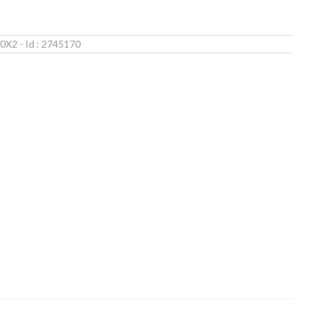
0X2
- Id :
2745170