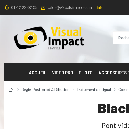
01 42 22 02 05
sales@visualsfrance.com
info
ACCUEIL
VIDÉO PRO
PHOTO
ACCESSOIRES
Régie, Post-prod & Diffusion
Traitement de signal
Commu
Blac
Pont vid