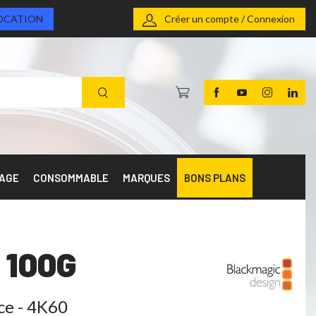
OCATION
Créer un compte / Connexion
RAGE
CONSOMMABLE
MARQUES
BONS PLANS
 100G
ce - 4K60