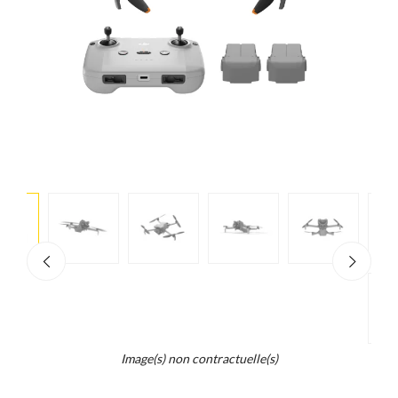
e
×
d...
t
Z
Image(s) non contractuelle(s)