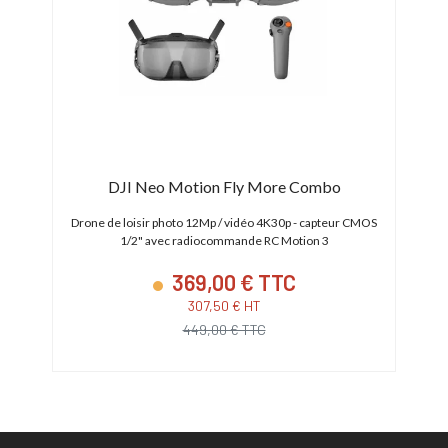
DJI Neo Motion Fly More Combo
pteur
Drone de loisir photo 12Mp / vidéo 4K30p - capteur CMOS
Drone
1/2" avec radiocommande RC Motion 3
369,00 € TTC
307,50 € HT
449,00 € TTC