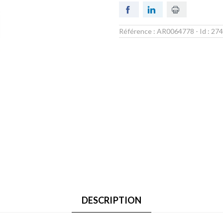
Référence :
AR0064778
- Id :
274
DESCRIPTION