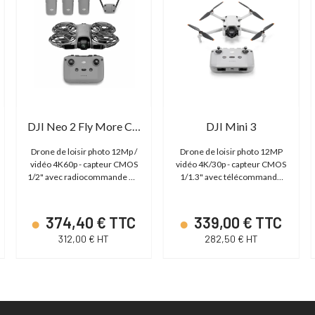
DJI Neo 2 Fly More Combo (avec radio RC-N3)
DJI Mini 3
Drone de loisir photo 12Mp /
Drone de loisir photo 12MP
vidéo 4K60p - capteur CMOS
vidéo 4K/30p - capteur CMOS
1/2" avec radiocommande DJI
1/1.3" avec télécommande
RC-N3
RC N1
374,40 € TTC
339,00 € TTC
312,00 € HT
282,50 € HT