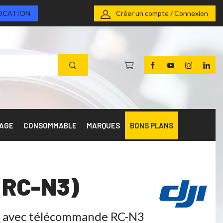
OCATION
Créer un compte / Connexion
RAGE
CONSOMMABLE
MARQUES
BONS PLANS
 (RC-N3)
3" avec télécommande RC-N3