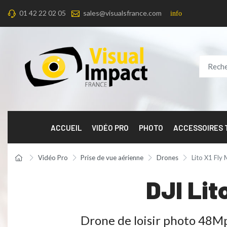
01 42 22 02 05
sales@visualsfrance.com
info
ACCUEIL
VIDÉO PRO
PHOTO
ACCESSOIRES
Vidéo Pro
Prise de vue aérienne
Drones
Lito X1 Fly 
DJI Lit
Drone de loisir photo 48M