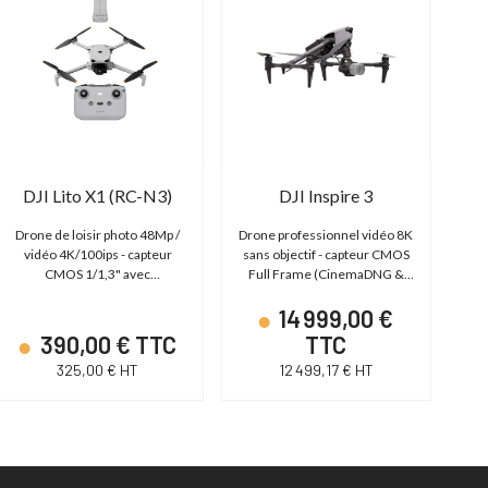
DJI Lito X1 (RC-N3)
DJI Inspire 3
Drone de loisir photo 48Mp /
Drone professionnel vidéo 8K
Dr
vidéo 4K/100ips - capteur
sans objectif - capteur CMOS
vi
CMOS 1/1,3" avec
Full Frame (CinemaDNG &
télécommande RC-N3
Apple ProRes RAW I DL-
14 999,00 €
Mount)
390,00 € TTC
TTC
325,00 € HT
12 499,17 € HT