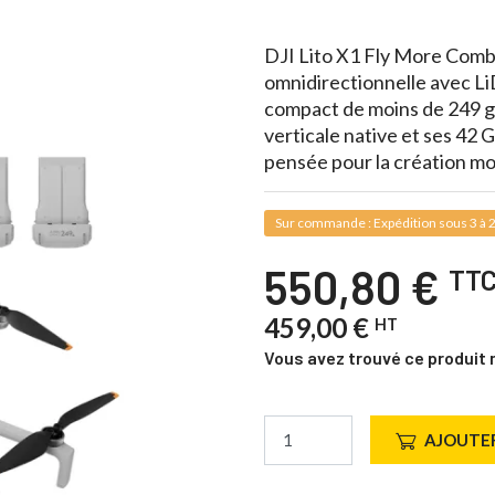
DJI Lito X1 Fly More Comb
omnidirectionnelle avec Li
compact de moins de 249 g.
verticale native et ses 42 
pensée pour la création m
Sur commande : Expédition sous 3 à 2
550,80 €
TT
459,00 €
HT
Vous avez trouvé ce produit 
AJOUTER