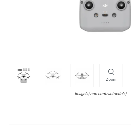
More
×
info
Zoom
Legend...
Image(s) non contractuelle(s)
Whait
for
it.