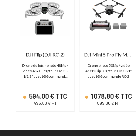
DJI Lito 1 Fly More Combo (RC-N3)
DJI Flip (DJI RC-2)
DJI Mini 5 Pro Fly More Combo avec DJI RC 2
 /
Drone de loisir photo 48Mp /
Drone photo 50Mp / vidéo
1/2"
vidéo 4K60 - capteur CMOS
4K/120 ip - Capteur CMOS 1"
N3
1/1,3" avec télécommande
avec télécommande RC-2
RC-2
TC
594,00 € TTC
1 078,80 € TTC
495,00 € HT
899,00 € HT