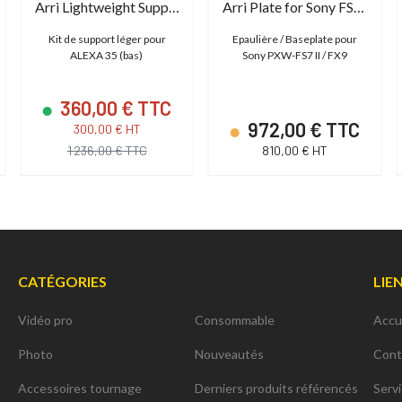
Arri Lightweight Support Set - Bottom
Arri Plate for Sony FS7II / FX9
Kit de support léger pour
Epaulière / Baseplate pour
ALEXA 35 (bas)
Sony PXW-FS7 II / FX9
360,00 € TTC
972,00 € TTC
300,00 € HT
1 236,00 € TTC
810,00 € HT
CATÉGORIES
LIE
Vidéo pro
Consommable
Accu
Photo
Nouveautés
Cont
Accessoires tournage
Derniers produits référencés
Serv