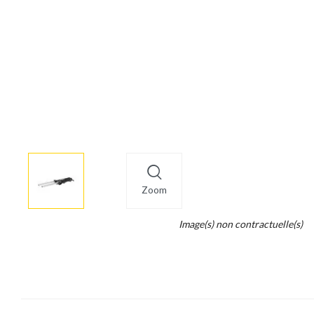
More
×
info
Zoom
Legend...
Image(s) non contractuelle(s)
Whait
for
it.