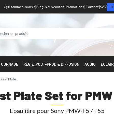
Qui sommes-nous ?
Blog
Nouveautés
Promotions
Contact
SAV
L
 TOURNAGE
RÉGIE, POST-PROD & DIFFUSION
AUDIO
ÉCLAI
cast Plate...
st Plate Set for PM
Epaulière pour Sony PMW-F5 / F55