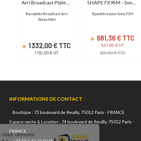
Arri Broadcast Plate C300 MkII
Arri Broadcast Plate for ALEXA Mini
SHAPE FX9SM - Sony FX9 Shoulder Mount
ur
Baseplate Broadcast Arri
Épaulière pour Sony FX9
Alexa Mini
681,36 € TTC
TC
1 332,00 € TTC
567,80 € HT
1 110,00 € HT
801,60 € TTC
INFORMATIONS DE CONTACT
Boutique : 72 boulevard de Reuilly, 75012 Paris - FRANCE
Continuer sans accepter
Espace vente & Location : 74 boulevard de Reuilly, 75012 Paris -
FRANCE
Sur ce site, nous utilisons
+33 (0) 1 42 22 02 05