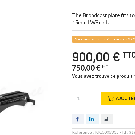
The Broadcast plate fits to
15mm LWS rods.
Sur commande : Expédition sous 3 à 2
900,00 €
TT
750,00 €
HT
Vous avez trouvé ce produit 
AJOUTER
Référence :
KK.0005815
- Id :
31