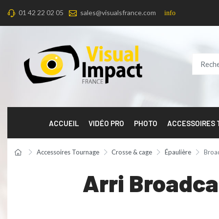
01 42 22 02 05
sales@visualsfrance.com
info
ACCUEIL
VIDÉO PRO
PHOTO
ACCESSOIRES
Accessoires Tournage
Crosse & cage
Épaulière
Broad
Arri Broadca