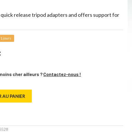
 quick release tripod adapters and offers support for
1 jours
C
moins cher ailleurs ?
Contactez-nous !
 AU PANIER
6528