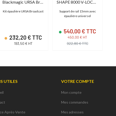
Blackmagic URSA Broadcast ENG Kit
SHAPE 8000 V-LOCK QUICK RELEASE Baseplate
Kit épaulière URSA Broadcast
Support de rail 15mm avec
Kit
épaulière universel
540,00 € TTC
232,20 € TTC
450,00 € HT
193,50 € HT
922,80 € TTC
NS UTILES
VOTRE COMPTE
eil
Mon compte
act
Mes commandes
ice Après-Vente
Mes adresses