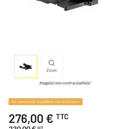
More
×
info
Zoom
Legend...
Whait
Image(s) non contractuelle(s)
for
it.
Sur commande : Expédition sous 3 à 21 jours
276,00 €
TTC
230,00 €
HT