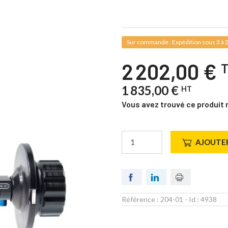
Sur commande : Expédition sous 3 à 2
2 202,00 €
1 835,00 €
HT
Vous avez trouvé ce produit 
AJOUTER
Référence :
204-01
- Id :
4938