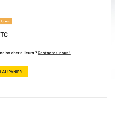
1 jours
TTC
moins cher ailleurs ?
Contactez-nous !
 AU PANIER