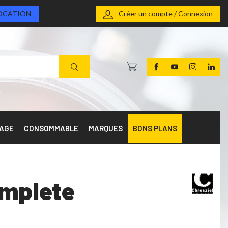
OCATION
Créer un compte / Connexion
RAGE
CONSOMMABLE
MARQUES
BONS PLANS
omplete