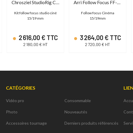
Chrosziel StudioRig Cine Kit with Gear drives and Adapter in Case
Arri Follow Focus FF-4 Basic Unit black
Kit follow focus studio ciné
Follow focus Cinéma
15/19 mm
15/19mm
2 616,00 € TTC
3 264,00 € TTC
2 180,00 € HT
2 720,00 € HT
CATÉGORIES
LIE
Vidéo pro
Consommable
Accu
Photo
Nouveautés
Cont
Accessoires tournage
Derniers produits référencés
Serv