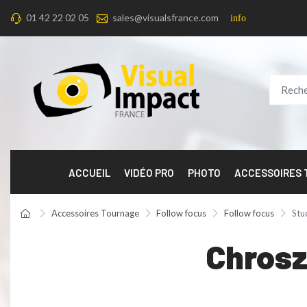
01 42 22 02 05
sales@visualsfrance.com
info
ACCUEIL
VIDÉO PRO
PHOTO
ACCESSOIRES
Accessoires Tournage
Follow focus
Follow focus
Stud
Chrosz