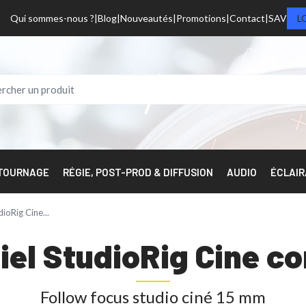
Qui sommes-nous ?
Blog
Nouveautés
Promotions
Contact
SAV
L
 TOURNAGE
RÉGIE, POST-PROD & DIFFUSION
AUDIO
ÉCLAI
ioRig Cine...
iel StudioRig Cine c
Follow focus studio ciné 15 mm