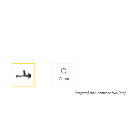
More
×
info
Zoom
Legend...
Image(s) non contractuelle(s)
Whait
for
it.