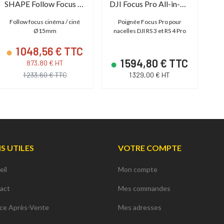
SHAPE Follow Focus Pro
DJI Focus Pro All-in-One Combo
Follow focus cinéma / ciné
Poignée Focus Pro pour
Kit
Ø15mm
nacelles DJI RS 3 et RS 4 Pro
1 048,56 € TTC
1 594,80 € TTC
873,80 € HT
1 233,60 € TTC
1 329,00 € HT
NS UTILES
VOTRE COMPTE
eil
Mon compte
act
Mes commandes
ice Après-Vente
Mes adresses