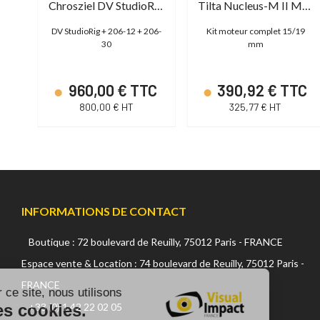
Chrosziel DV StudioRig Plus Case Kit
Chrosziel DV StudioRig follow focus
Tilta Nucleus-M II Motor Kit
DV StudioRig + 206-12 + 206-
Kit moteur complet 15/19
30
mm
TC
960,00 € TTC
390,92 € TTC
800,00 € HT
325,77 € HT
INFORMATIONS DE CONTACT
Boutique : 72 boulevard de Reuilly, 75012 Paris - FRANCE
Continuer sans accepter
Espace vente & Location : 74 boulevard de Reuilly, 75012 Paris -
FRANCE
Sur ce site, nous utilisons
des cookies.
+33 (0) 1 42 22 02 05