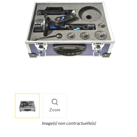
More
×
info
Zoom
Legend...
Whait
Image(s) non contractuelle(s)
for
it.