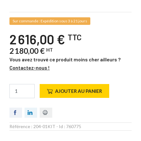
Sur commande : Expédition sous 3 à 21 jours
2 616,00 €
TTC
2 180,00 €
HT
Vous avez trouvé ce produit moins cher ailleurs ?
Contactez-nous !
AJOUTER AU PANIER
Référence :
204-01KIT
- Id :
760775