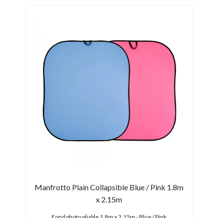
ck 4m
Manfrotto Plain Collapsible Blue / Pink 1.8m
Man
x 2.15m
lise de
Fond photo pliable 1.8m x 2.15m - Blue / Pink