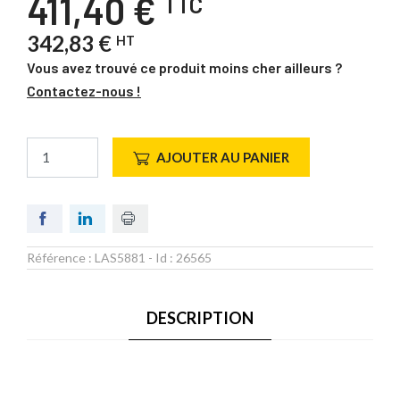
411,40 €
TTC
342,83 €
HT
Vous avez trouvé ce produit moins cher ailleurs ?
Contactez-nous !
AJOUTER AU PANIER
Référence :
LAS5881
- Id :
26565
DESCRIPTION