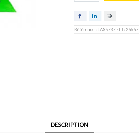
Référence :
LAS5787
- Id :
26567
DESCRIPTION