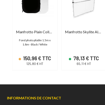
Manfrotto Panoramic Background White 4m
Manfrotto Plain Collapsible Black / White 1.5m x 1.8m
Manfrotto Skylite Aluminium Frame Support
t 4m
Fond photo pliable 1.5m x
 de
1.8m - Black / White
TC
150,96 € TTC
78,13 € TTC
125,80 € HT
65,11 € HT
INFORMATIONS DE CONTACT