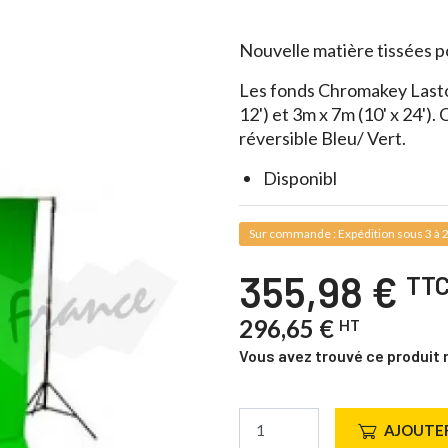
Nouvelle matière tissées po
Les fonds Chromakey Lastoli
12') et 3m x 7m (10' x 24').
réversible Bleu/ Vert.
Disponibl
Sur commande : Expédition sous 3 à 2
355,98 €
TT
296,65 €
HT
Vous avez trouvé ce produit 
AJOUTER