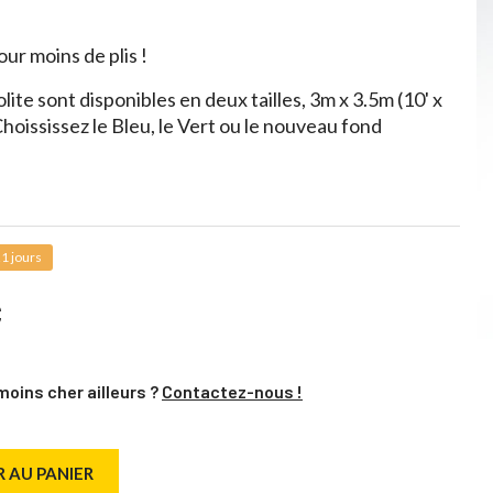
ur moins de plis !
te sont disponibles en deux tailles, 3m x 3.5m (10' x
 Choississez le Bleu, le Vert ou le nouveau fond
1 jours
C
moins cher ailleurs ?
Contactez-nous !
 AU PANIER