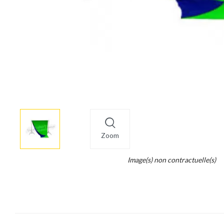
More
×
info
Zoom
Legend...
Image(s) non contractuelle(s)
Whait
for
it.