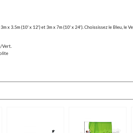
m x 3.5m (10' x 12') et 3m x 7m (10' x 24'). Choississez le Bleu, le V
/Vert.
olite