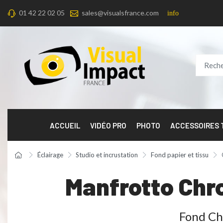
01 42 22 02 05
sales@visualsfrance.com
info
ACCUEIL
VIDÉO PRO
PHOTO
ACCESSOIRES
Éclairage
Studio et incrustation
Fond papier et tissu
Manfrotto Chr
Fond Chr