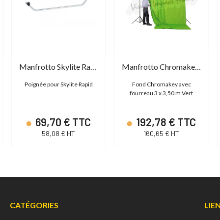
Manfrotto Skylite Rapid Crossbar Handle
Manfrotto Chromakey Green 3 x 3.5m Curtain
Poignée pour Skylite Rapid
Fond Chromakey avec
fourreau 3 x 3,50 m Vert
69,70 € TTC
192,78 € TTC
58,08 € HT
160,65 € HT
CATÉGORIES
LIE