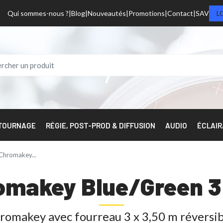
Qui sommes-nous ?
Blog
Nouveautés
Promotions
Contact
SAV
L
 TOURNAGE
RÉGIE, POST-PROD & DIFFUSION
AUDIO
ÉCLAI
Chromakey...
omakey Blue/Green 3 
omakey avec fourreau 3 x 3,50 m réversib