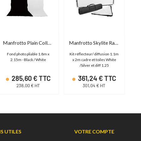
Manfrotto Plain Collapsible with Train Black / White 1.8m x 2.15m
Manfrotto Skylite Rapid Medium Kit
Fond photo pliable 1.8m x
Kit réflecteur/ diffusion 1.1m
2.15m - Black / White
x 2m cadre et toiles White
/Silver et diff 1.25
285,60 € TTC
361,24 € TTC
238,00 € HT
301,04 € HT
NS UTILES
VOTRE COMPTE