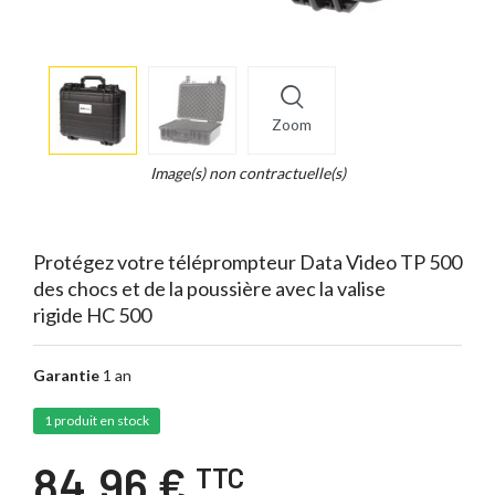
More
×
info
Zoom
Legend...
Whait
Image(s) non contractuelle(s)
for
it.
Protégez votre téléprompteur Data Video TP 500
des chocs et de la poussière avec la valise
rigide HC 500
Garantie
1 an
1 produit en stock
84,96 €
TTC