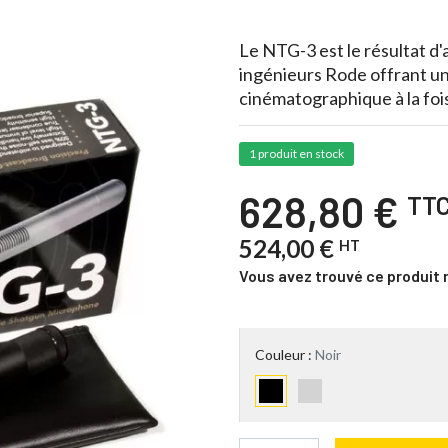
Le NTG-3 est le résultat 
ingénieurs Rode offrant un
cinématographique à la foi
1 produit en stock
628,80 €
TT
524,00 €
HT
Vous avez trouvé ce produit 
Couleur :
Noir