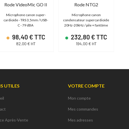
Rode VideoMic GO II
Rode NTG2
Microphone canon super-
Microphone canon
Mi
cardioïde - TRS 3,5mm / USB-
condensateur supercardioïde
C - 79 dBA
20Hz-20kHz / pile + fantôme
98,40 € TTC
232,80 € TTC
82,00 € HT
194,00 € HT
NS UTILES
VOTRE COMPTE
eil
Mon compte
act
Mes commandes
ice Après-Vente
Mes adresses