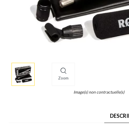
More
×
info
Zoom
Legend...
Image(s) non contractuelle(s)
Whait
for
it.
DESCRI