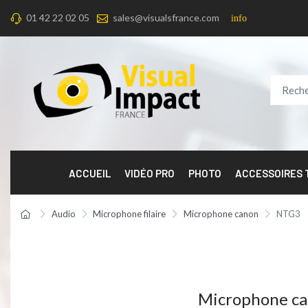
01 42 22 02 05
sales@visualsfrance.com
info
ACCUEIL
VIDÉO PRO
PHOTO
ACCESSOIRES
Audio
Microphone filaire
Microphone canon
NTG3
Microphone ca