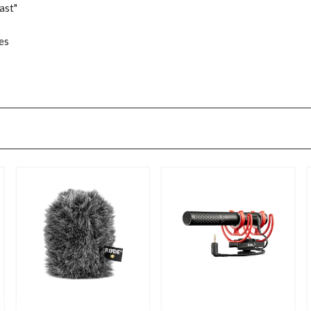
ast"
es