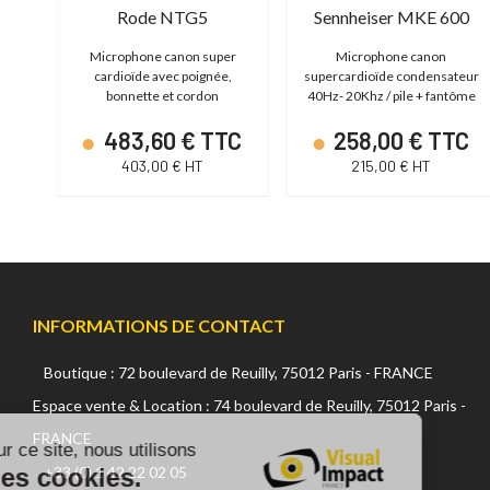
Rode NTG5
Sennheiser MKE 600
t
Microphone canon super
Microphone canon
hz /
cardioïde avec poignée,
supercardioïde condensateur
bonnette et cordon
40Hz- 20Khz / pile + fantôme
TC
483,60 € TTC
258,00 € TTC
403,00 € HT
215,00 € HT
INFORMATIONS DE CONTACT
Boutique : 72 boulevard de Reuilly, 75012 Paris - FRANCE
Continuer sans accepter
Espace vente & Location : 74 boulevard de Reuilly, 75012 Paris -
FRANCE
Sur ce site, nous utilisons
des cookies.
+33 (0) 1 42 22 02 05