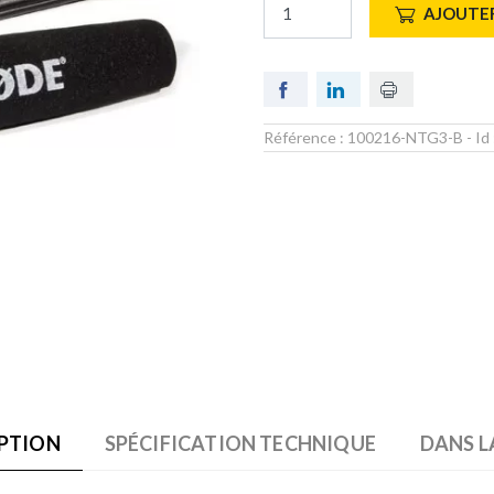
AJOUTER
Référence :
100216-NTG3-B
- Id
PTION
SPÉCIFICATION TECHNIQUE
DANS L