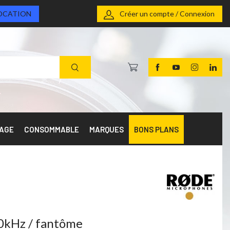
OCATION
Créer un compte / Connexion
RAGE
CONSOMMABLE
MARQUES
BONS PLANS
0kHz / fantôme