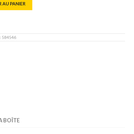
 AU PANIER
 :
584546
A BOÎTE