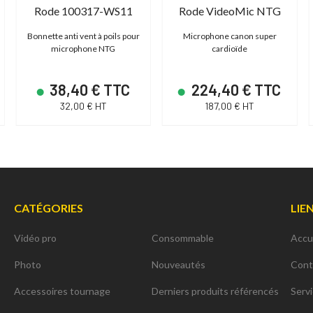
Rode 100317-WS11
Rode VideoMic NTG
Bonnette anti vent à poils pour
Microphone canon super
microphone NTG
cardioïde
38,40 € TTC
224,40 € TTC
32,00 € HT
187,00 € HT
CATÉGORIES
LIE
Vidéo pro
Consommable
Accu
Photo
Nouveautés
Cont
Accessoires tournage
Derniers produits référencés
Serv