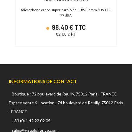
TG
Microphone canon super-cardioïde - TRS 3,5mm / USB-C -
Mic
79 dBA
98,40 € TTC
82,00 € HT
INFORMATIONS DE CONTACT
Boutique : 72 boulevard de Reuilly, 75012 Paris - FRANCE
Espace vente & Location : 74 boulevard de Reuilly, 75012 Paris
- FRANCE
+33 (0) 1 42 22 02 05
sales@visualsfrance.com