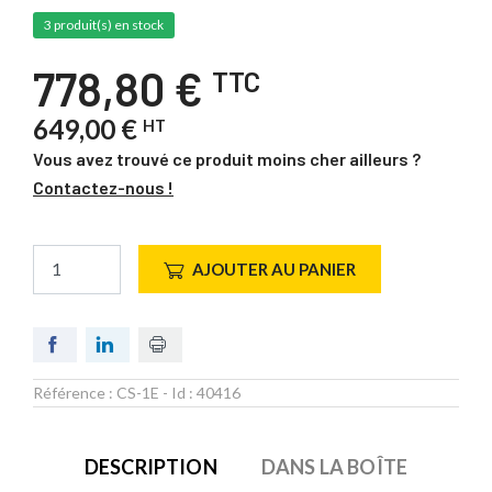
3 produit(s) en stock
778,80 €
TTC
649,00 €
HT
Vous avez trouvé ce produit moins cher ailleurs ?
Contactez-nous !
AJOUTER AU PANIER
Référence :
CS-1E
- Id :
40416
DESCRIPTION
DANS LA BOÎTE