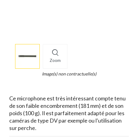
More
×
info
Zoom
Legend...
Whait
Image(s) non contractuelle(s)
for
it.
Ce microphone est très intéressant compte tenu
de son faible encombrement (181 mm) et de son
poids (100 g). Il est parfaitement adapté pour les
caméras de type DV par exemple ou l'utilisation
sur perche.