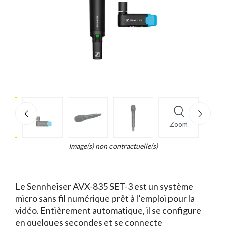
e
×
Zoom
d...
t
Image(s) non contractuelle(s)
Le Sennheiser AVX-835 SET-3 est un système
micro sans fil numérique prêt à l’emploi pour la
vidéo. Entièrement automatique, il se configure
en quelques secondes et se connecte