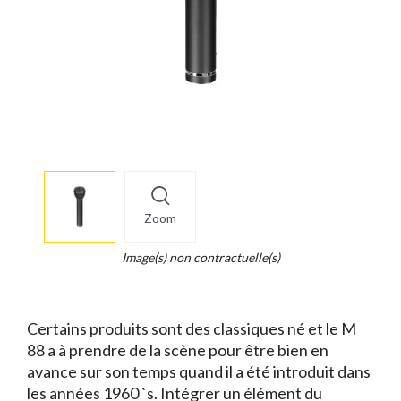
More
×
info
Zoom
Legend...
Whait
Image(s) non contractuelle(s)
for
it.
Certains produits sont des classiques né et le M
88 a à prendre de la scène pour être bien en
avance sur son temps quand il a été introduit dans
les années 1960 `s. Intégrer un élément du