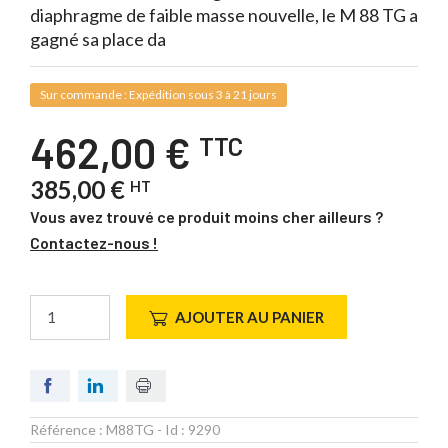
diaphragme de faible masse nouvelle, le M 88 TG a
gagné sa place da
Sur commande : Expédition sous 3 à 21 jours
462,00 €
TTC
385,00 €
HT
Vous avez trouvé ce produit moins cher ailleurs ?
Contactez-nous !
AJOUTER AU PANIER
Référence :
M88TG
- Id :
9290