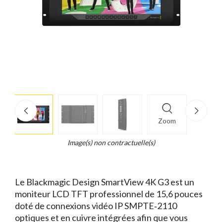
More
×
info
Zoom
Legend...
Whait
Image(s) non contractuelle(s)
for
it.
Le Blackmagic Design SmartView 4K G3 est un
moniteur LCD TFT professionnel de 15,6 pouces
doté de connexions vidéo IP SMPTE‑2110
optiques et en cuivre intégrées afin que vous