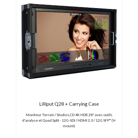
Lilliput Q28 + Carrying Case
I
Moniteur Terrain / Studio LCD 4K HDR 28" avec outils
Mo
d'analyse et Quad Split - 12G-SDI / HDMI 2.0 / 12G SFP* (V-
mount)