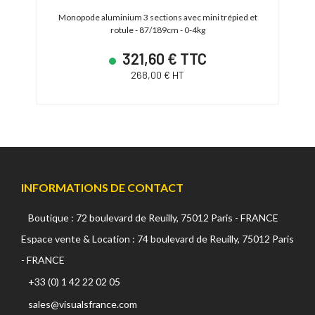
ed -
Monopode aluminium 3 sections avec mini trépied et
Mon
rotule - 87/189cm - 0-4kg
321,60 € TTC
268,00 € HT
INFORMATIONS DE CONTACT
Boutique : 72 boulevard de Reuilly, 75012 Paris - FRANCE
Espace vente & Location : 74 boulevard de Reuilly, 75012 Paris
- FRANCE
+33 (0) 1 42 22 02 05
sales@visualsfrance.com