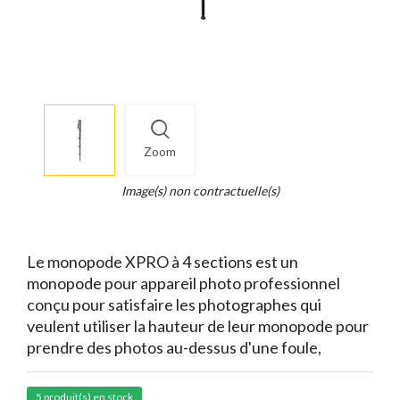
More
×
info
Zoom
Legend...
Whait
Image(s) non contractuelle(s)
for
it.
Le monopode XPRO à 4 sections est un
monopode pour appareil photo professionnel
conçu pour satisfaire les photographes qui
veulent utiliser la hauteur de leur monopode pour
prendre des photos au-dessus d'une foule,
5 produit(s) en stock