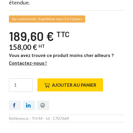
étendue.
Sur commande : Expédition sous 3 à 21 jours
189,60 €
TTC
158,00 €
HT
Vous avez trouvé ce produit moins cher ailleurs ?
Contactez-nous !
AJOUTER AU PANIER
Référence :
TH-M
- Id :
1707669