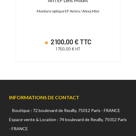
t
Arri EF Lens Mount
RF
Monture optique EF Amira / Alexa Mini
B
2 100,00 € TTC
1 750,00 € HT
INFORMATIONS DE CONTACT
Boutique : 72 boulevard de Reuilly, 75012 Paris - FRANCE
Espace vente & Location : 74 boulevard de Reuilly, 75012 Paris
- FRANCE