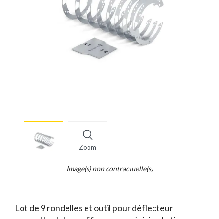
More
×
info
Zoom
Legend...
Whait
Image(s) non contractuelle(s)
for
it.
Lot de 9 rondelles et outil pour déflecteur