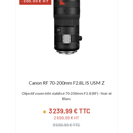
-300,00 € HT
Canon RF 70-200mm F2.8L IS USM Z
é (RF)
Objectif zoom télé stabilisé 70-200mm F2.8 (RF) - Noir et
Objec
Blanc
3 239,99 € TTC
2 699,99 € HT
3 599,99 € TTC