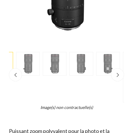
e
×
d...
t
Z
Image(s) non contractuelle(s)
Puissant zoom polyvalent pour la photo et la