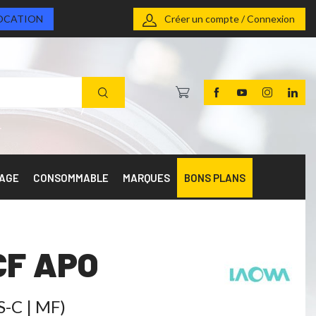
OCATION
Créer un compte / Connexion
RAGE
CONSOMMABLE
MARQUES
BONS PLANS
CF APO
S-C | MF)