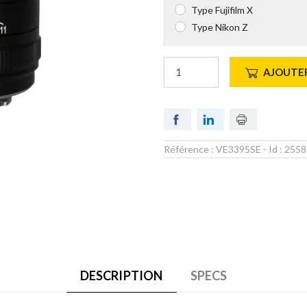
Type Fujifilm X
Type Nikon Z
AJOUTER
Référence :
VE3395SE
- Id :
2558
DESCRIPTION
SPECS