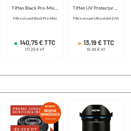
Tiffen Black Pro-Mist Screw Filter
Tiffen UV Protector Screw Filter
Filtre vissant Black Pro-Mist
Filtre vissant Ultra violet (UV)
140,75 € TTC
13,19 € TTC
117,29 € HT
10,99 € HT
PROMO JUSQU'AU
30/07/2026 INCLUS
-83,33 € HT