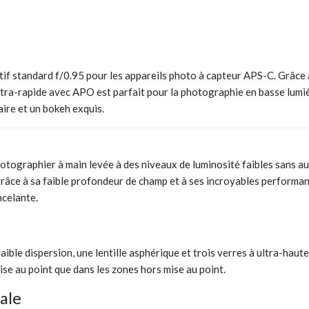
 standard f/0.95 pour les appareils photo à capteur APS-C. Grâce à
ltra-rapide avec APO est parfait pour la photographie en basse lumiè
naire et un bokeh exquis.
raphier à main levée à des niveaux de luminosité faibles sans augmen
grâce à sa faible profondeur de champ et à ses incroyables performance
ncelante.
ble dispersion, une lentille asphérique et trois verres à ultra-haut
ise au point que dans les zones hors mise au point.
ale