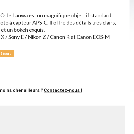
O de Laowa est un magnifique objectif standard
oto à capteur APS-C. Il offre des détails très clairs,
 et un bokeh exquis.
 X / Sony E / Nikon Z / Canon R et Canon EOS-M
1 jours
C
moins cher ailleurs ?
Contactez-nous !