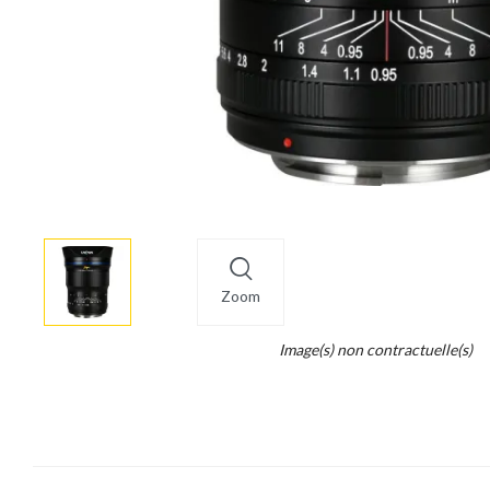
More
×
info
Zoom
Legend...
Image(s) non contractuelle(s)
Whait
for
it.