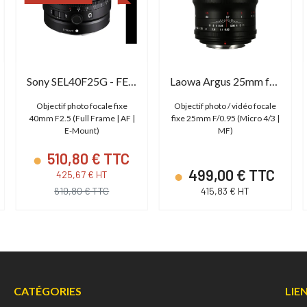
Sony SEL40F25G - FE 40mm f/2.5 G
Laowa Argus 25mm f/0.95 MFT APO
Objectif photo focale fixe
Objectif photo / vidéo focale
40mm F2.5 (Full Frame | AF |
fixe 25mm F/0.95 (Micro 4/3 |
E-Mount)
MF)
510,80 € TTC
499,00 € TTC
425,67 € HT
610,80 € TTC
415,83 € HT
CATÉGORIES
LIE