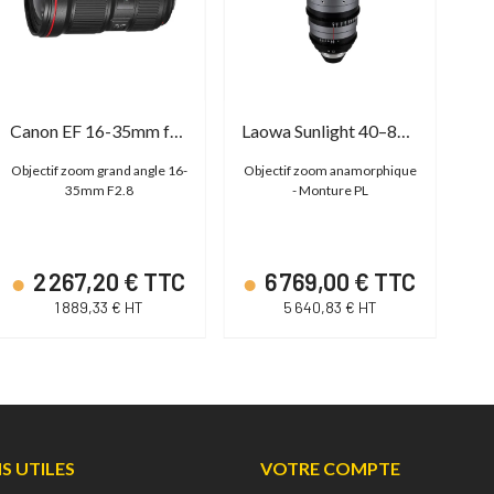
Canon EF 16-35mm f/2.8L III USM
Laowa Sunlight 40–80mm T4.5 2x FF
Objectif zoom grand angle 16-
Objectif zoom anamorphique
Ob
35mm F2.8
- Monture PL
14-
2 267,20 € TTC
6 769,00 € TTC
1 889,33 € HT
5 640,83 € HT
NS UTILES
VOTRE COMPTE