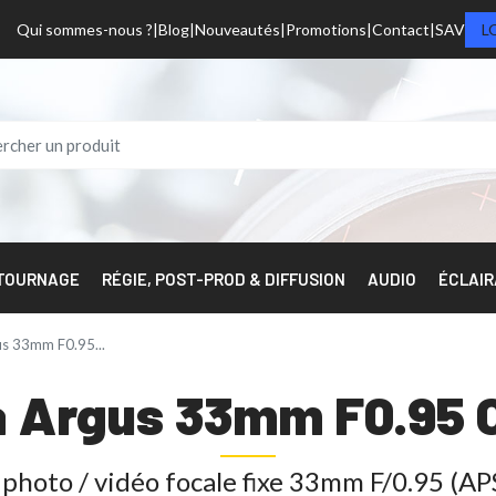
Qui sommes-nous ?
Blog
Nouveautés
Promotions
Contact
SAV
L
 TOURNAGE
RÉGIE, POST-PROD & DIFFUSION
AUDIO
ÉCLAI
s 33mm F0.95...
 Argus 33mm F0.95 
 photo / vidéo focale fixe 33mm F/0.95 (AP