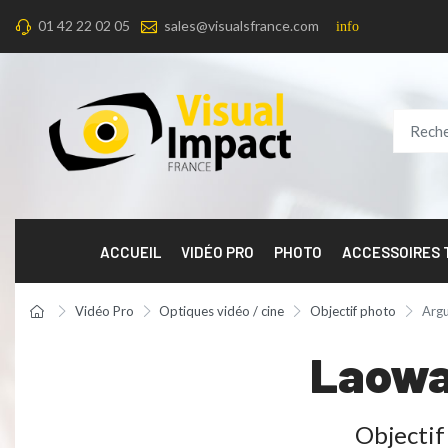
01 42 22 02 05
sales@visualsfrance.com
info
ACCUEIL
VIDÉO PRO
PHOTO
ACCESSOIRES
Vidéo Pro
Optiques vidéo / cine
Objectif photo
Argu
Laowa
Objectif