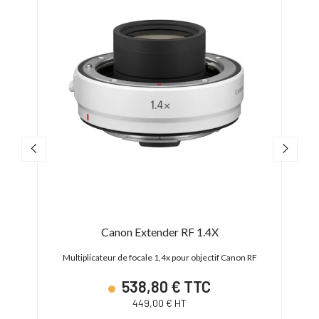
Canon Extender RF 1.4X
 RF
Multiplicateur de focale 1,4x pour objectif Canon RF
Mu
538,80 € TTC
449,00 € HT