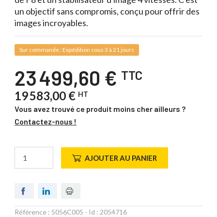
un objectif sans compromis, conçu pour offrir des
images incroyables.
Sur commande : Expédition sous 3 à 21 jours
23 499,60 €
TTC
19 583,00 €
HT
Vous avez trouvé ce produit moins cher ailleurs ?
Contactez-nous !
AJOUTER AU PANIER
Référence :
5056C005
- Id :
2054716