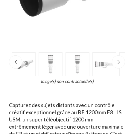
e
×
Zoo
d...
t
Image(s) non contractuelle(s)
Capturez des sujets distants avec un contrôle
créatif exceptionnel grâce au RF 1200mm F8L IS
USM, un super téléobjectif 1200 mm
extrêmement léger avec une ouverture maximale
de F8 et un stabilisateur d'image 4 vitesses. C'est