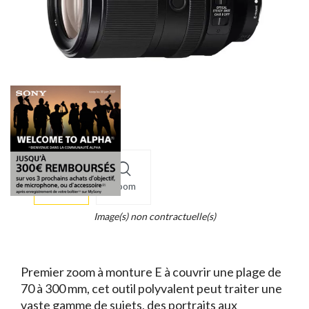
More
×
info
Zoom
Legend...
Whait
Image(s) non contractuelle(s)
for
it.
Premier zoom à monture E à couvrir une plage de
70 à 300 mm, cet outil polyvalent peut traiter une
vaste gamme de sujets, des portraits aux