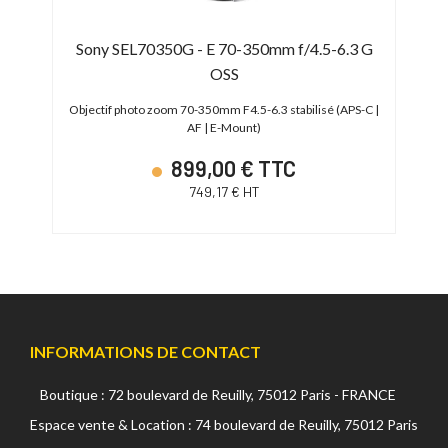
2 GM
Sony SEL70350G - E 70-350mm f/4.5-6.3 G
So
OSS
2 (Full
Appa
Objectif photo zoom 70-350mm F4.5-6.3 stabilisé (APS-C |
AF | E-Mount)
899,00 € TTC
749,17 € HT
INFORMATIONS DE CONTACT
Boutique : 72 boulevard de Reuilly, 75012 Paris - FRANCE
Espace vente & Location : 74 boulevard de Reuilly, 75012 Paris