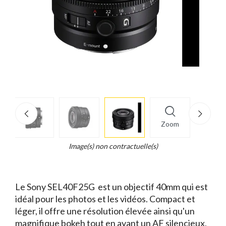
More
×
info
Zoom
Legend...
Whait
Image(s) non contractuelle(s)
for
it.
Le Sony SEL40F25G est un objectif 40mm qui est
idéal pour les photos et les vidéos. Compact et
léger, il offre une résolution élevée ainsi qu'un
magnifique bokeh tout en ayant un AF silencieux,