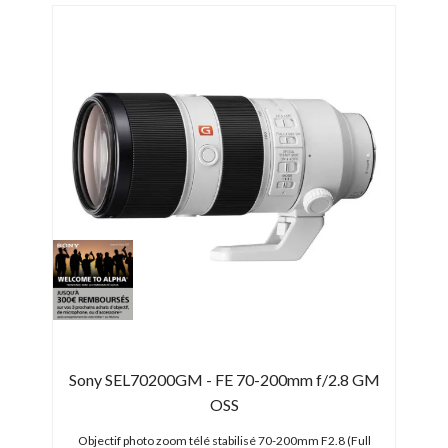
Sony SEL70200GM - FE 70-200mm f/2.8 GM
Son
OSS
 | MF)
Objectif photo zoom télé stabilisé 70-200mm F2.8 (Full
Object