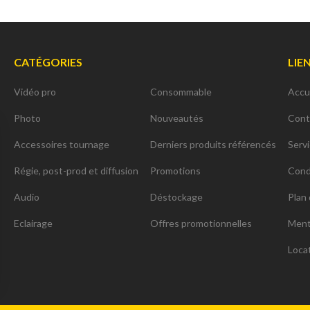
CATÉGORIES
LIE
Vidéo pro
Consommable
Accu
Photo
Nouveautés
Cont
Accessoires tournage
Derniers produits référencés
Serv
Régie, post-prod et diffusion
Promotions
Cond
Audio
Déstockage
Plan 
Eclairage
Offres promotionnelles
Ment
Loca
ns