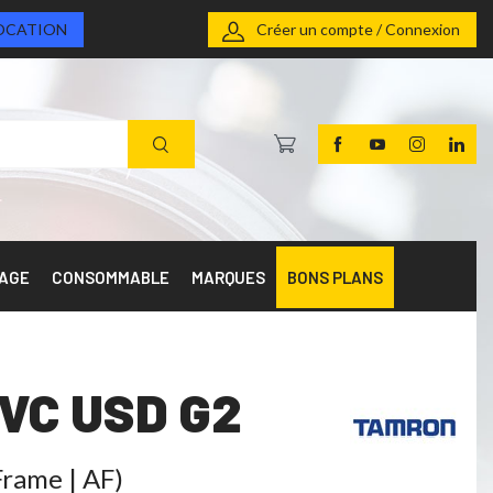
OCATION
Créer un compte / Connexion
RAGE
CONSOMMABLE
MARQUES
BONS PLANS
 VC USD G2
Frame | AF)