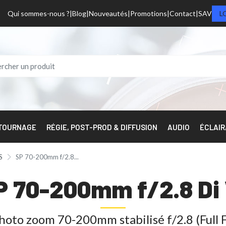
Qui sommes-nous ?
Blog
Nouveautés
Promotions
Contact
SAV
L
 TOURNAGE
RÉGIE, POST-PROD & DIFFUSION
AUDIO
ÉCLAI
S
SP 70-200mm f/2.8...
 70-200mm f/2.8 Di
hoto zoom 70-200mm stabilisé f/2.8 (Full 