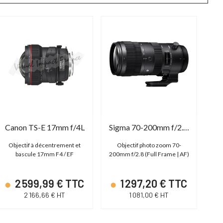
Canon TS-E 17mm f/4L
Sigma 70-200mm f/2.8 DG OS HSM | Sport
Objectif à décentrement et
Objectif photo zoom 70-
bascule 17mm F4 / EF
200mm f/2.8 (Full Frame | AF)
2 599,99 € TTC
1 297,20 € TTC
2 166,66 € HT
1 081,00 € HT