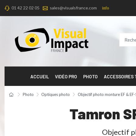
01 42 22 02 05
sales@visualsfrance.com
info
ACCUEIL
VIDÉO PRO
PHOTO
ACCESSOIRES
Photo
Optiques photo
Objectif photo monture EF & EF-
Tamron SP
Objectif p