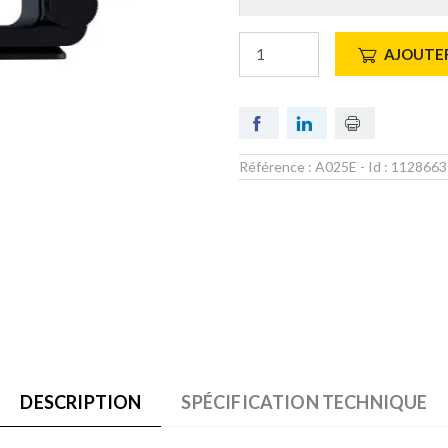
AJOUTER
Référence :
A025E
- Id :
1128663
DESCRIPTION
SPÉCIFICATION TECHNIQUE