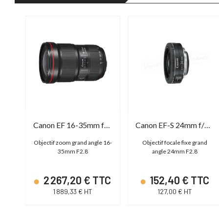
Tamron SP 24-70mm f/2.8 Di VC USD G2
Canon EF 16-35mm f/2.8L III USM
Canon EF-S 24mm f/2.8 STM
-
Objectif zoom grand angle 16-
Objectif focale fixe grand
ll
35mm F2.8
angle 24mm F2.8
TC
2 267,20 € TTC
152,40 € TTC
1 889,33 € HT
127,00 € HT