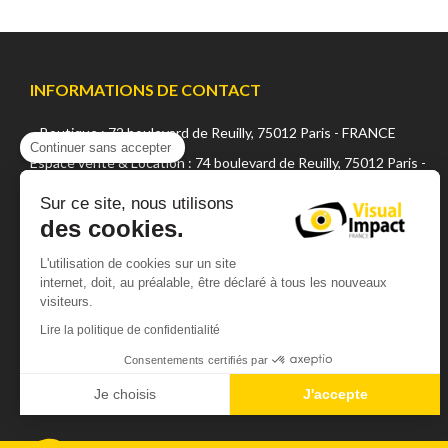
INFORMATIONS DE CONTACT
Boutique : 72 boulevard de Reuilly, 75012 Paris - FRANCE
Continuer sans accepter
Espace vente & Location : 74 boulevard de Reuilly, 75012 Paris -
FRANCE
Sur ce site, nous utilisons
des cookies.
+33 (0) 1 42 22 02 05
sales@visualsfrance.com
L'utilisation de cookies sur un site
internet, doit, au préalable, être déclaré à tous les nouveaux
Matin : de 10h à 12h15 (sauf vendredi 12h)
visiteurs.
Après midi : de 14h à 19h00 (sauf vendredi 18h)
Lire la politique de confidentialité
Un parking gratuit est à votre disposition
Consentements certifiés par
Je choisis
J'accepte
Plateforme de Gestion du Consentement : Personnalisez vos Optio
Axeptio consent