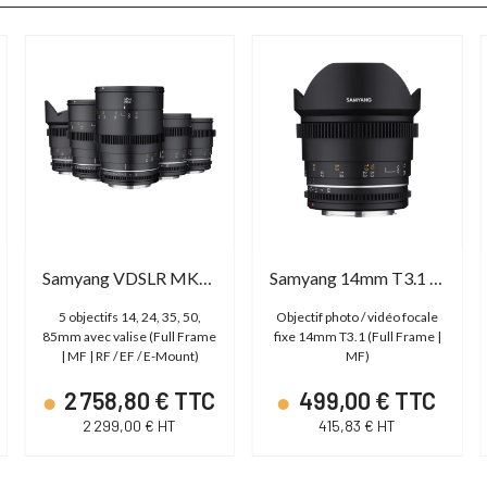
Samyang VDSLR MK2 Kit 5
Samyang 14mm T3.1 VDSLR MK2
5 objectifs 14, 24, 35, 50,
Objectif photo / vidéo focale
85mm avec valise (Full Frame
fixe 14mm T3.1 (Full Frame |
| MF | RF / EF / E-Mount)
MF)
2 758,80 € TTC
499,00 € TTC
2 299,00 € HT
415,83 € HT