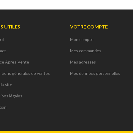
NS UTILES
VOTRE COMPTE
eil
Mon compte
act
Mes commandes
ice Après-Vente
Mes adresses
itions générales de ventes
Mes données personnelles
du site
ions légales
tion