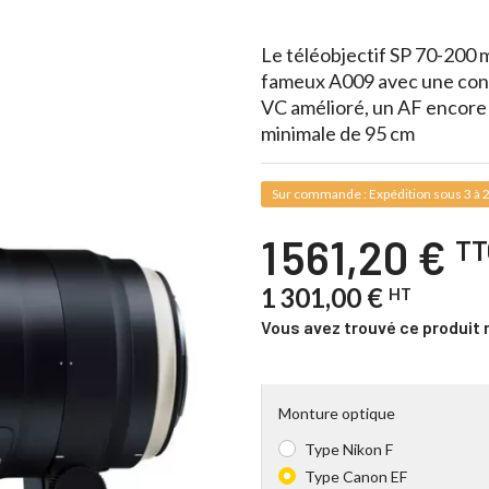
Le téléobjectif SP 70-200 
fameux A009 avec une cons
VC amélioré, un AF encore p
minimale de 95 cm
Sur commande : Expédition sous 3 à 2
1 561,20 €
TT
1 301,00 €
HT
Vous avez trouvé ce produit 
Monture optique
Type Nikon F
Type Canon EF