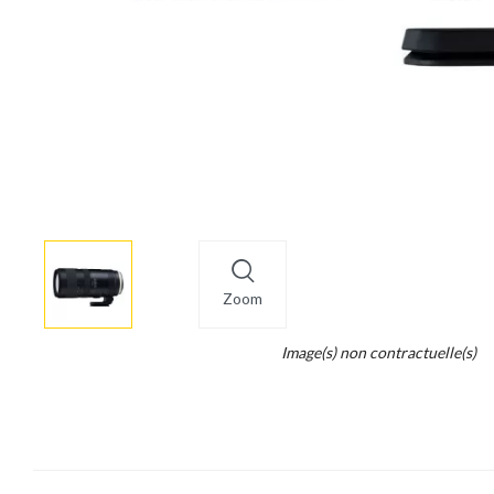
More
×
info
Zoom
Legend...
Image(s) non contractuelle(s)
Whait
for
it.