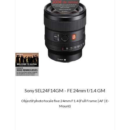
6 OSS
Sony SEL24F14GM - FE 24mm f/1.4 GM
Ca
APS-C |
Objectif photo focale fixe 24mm F1.4 (Full Frame | AF | E-
Obje
Mount)