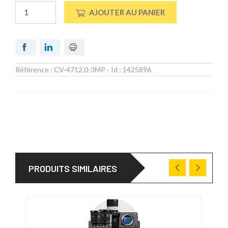
AJOUTER AU PANIER
Référence :
CV-4712.0-3MP
- Id :
1425896
PRODUITS SIMILAIRES