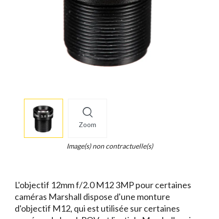
More
×
info
Zoom
Legend...
Whait
Image(s) non contractuelle(s)
for
it.
L'objectif 12mm f/2.0 M12 3MP pour certaines
caméras Marshall dispose d'une monture
d'objectif M12, qui est utilisée sur certaines