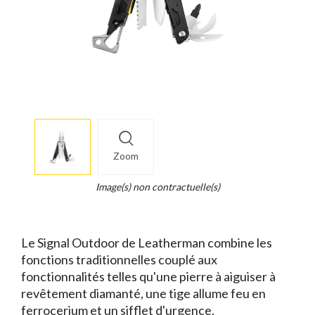
More
×
info
Zoom
Legend...
Whait
Image(s) non contractuelle(s)
for
it.
Le Signal Outdoor de Leatherman combine les
fonctions traditionnelles couplé aux
fonctionnalités telles qu'une pierre à aiguiser à
revêtement diamanté, une tige allume feu en
ferrocerium et un sifflet d'urgence.