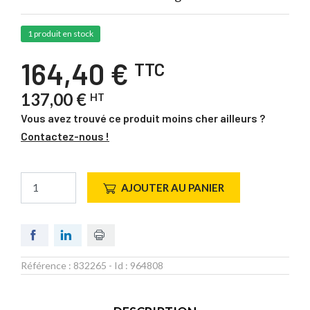
1 produit en stock
164,40 €
TTC
137,00 €
HT
Vous avez trouvé ce produit moins cher ailleurs ?
Contactez-nous !
AJOUTER AU PANIER
Référence :
832265
- Id :
964808