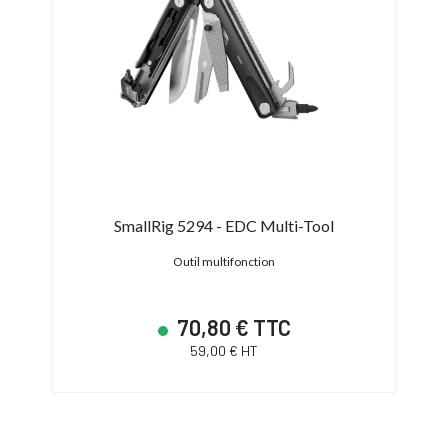
Key
SmallRig 5294 - EDC Multi-Tool
Smal
Outil multifonction
70,80 € TTC
59,00 € HT