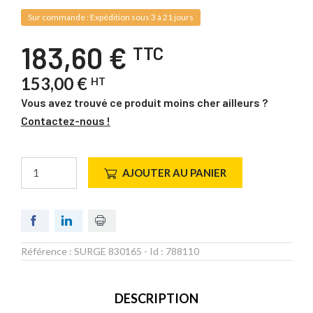
Sur commande : Expédition sous 3 à 21 jours
183,60 €
TTC
153,00 €
HT
Vous avez trouvé ce produit moins cher ailleurs ?
Contactez-nous !
AJOUTER AU PANIER
Référence :
SURGE 830165
- Id :
788110
DESCRIPTION