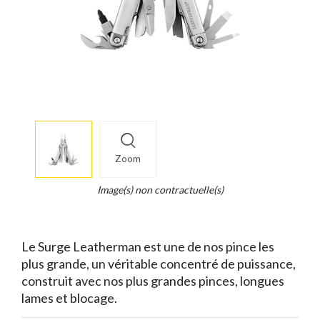
More
×
info
Zoom
Legend...
Whait
Image(s) non contractuelle(s)
for
it.
Le Surge Leatherman est une de nos pince les
plus grande, un véritable concentré de puissance,
construit avec nos plus grandes pinces, longues
lames et blocage.