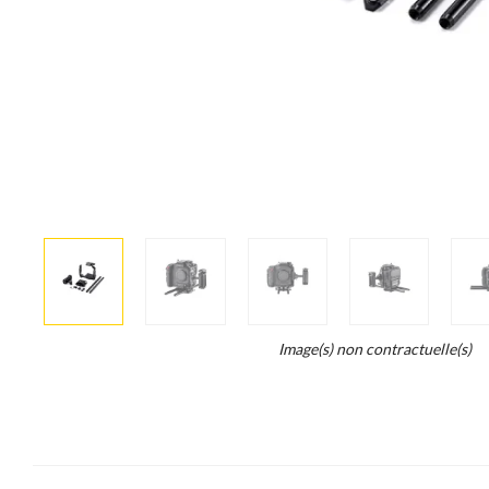
More
×
info
Legend...
Image(s) non contractuelle(s)
Whait
for
it.