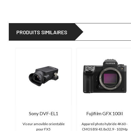
PRODUITS SIMILAIRES
Sony DVF-EL1
Fujifilm GFX 100II
2
Viseur amovible orientable
Appareil photo hybride 4K60 -
pour FX5
CMOS BSI 43,8x32,9 - 102Mp