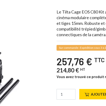
Le Tilta Cage EOS C80 Kit
cinéma modulaire complèt
et tiges 15mm. Robuste et év
compatibilité trépied/gimb
connectiques de la caméra
Sur commande : Expédition sous 3 à 2
257,76 €
TTC
214,80 €
HT
Vous avez trouvé ce produit 
AJOUTER