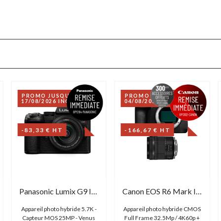
PROMO JUSQU'AU
PROMO JUSQU'AU
17/08/2026 INCLUS
04/08/2026 INCLUS
-83,33 € HT
-166,67 € HT
Panasonic Lumix G9 II + 12-60mm f/3.5-5.6 ASPH
Canon EOS R6 Mark III + RF 24-105mm STM
Appareil photo hybride 5.7K -
Appareil photo hybride CMOS
Capteur MOS 25MP - Venus
Full Frame 32.5Mp / 4K60p +