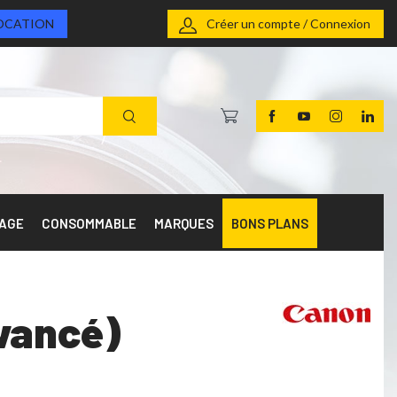
OCATION
Créer un compte / Connexion
RAGE
CONSOMMABLE
MARQUES
BONS PLANS
vancé)