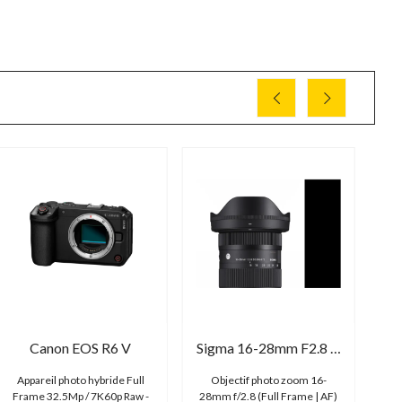
Canon EOS R6 V
Sigma 16-28mm F2.8 DG DN | Contemporary
Appareil photo hybride Full
Objectif photo zoom 16-
Obj
Frame 32.5Mp / 7K60p Raw -
28mm f/2.8 (Full Frame | AF)