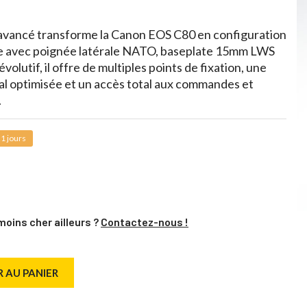
 avancé transforme la Canon EOS C80 en configuration
e avec poignée latérale NATO, baseplate 15mm LWS
olutif, il offre de multiples points de fixation, une
al optimisée et un accès total aux commandes et
.
1 jours
moins cher ailleurs ?
Contactez-nous !
 AU PANIER