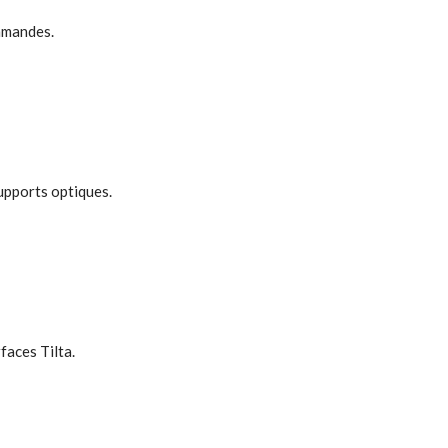
mmandes.
upports optiques.
faces Tilta.