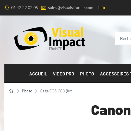
01 42 22 02 05
sales@visualsfrance.com
info
ACCUEIL
VIDÉO PRO
PHOTO
ACCESSOIRES
Photo
Cage EOS C80 (Kit...
Canon