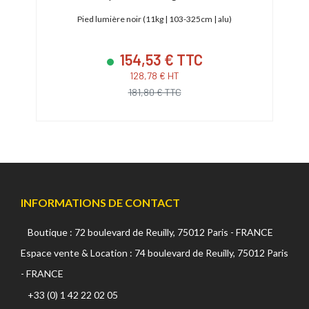
e max
3 pie
Pied lumière noir (11kg | 103-325cm | alu)
154,53 € TTC
128,78 € HT
181,80 € TTC
INFORMATIONS DE CONTACT
Boutique : 72 boulevard de Reuilly, 75012 Paris - FRANCE
Espace vente & Location : 74 boulevard de Reuilly, 75012 Paris
- FRANCE
+33 (0) 1 42 22 02 05