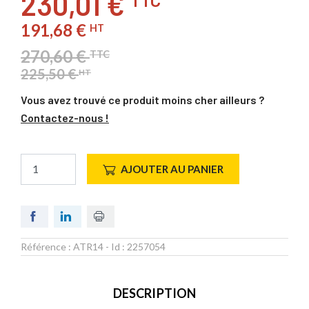
230,01 €
TTC
191,68 €
HT
270,60 €
TTC
225,50 €
HT
Vous avez trouvé ce produit moins cher ailleurs ?
Contactez-nous !
AJOUTER AU PANIER
Référence :
ATR14
- Id :
2257054
DESCRIPTION