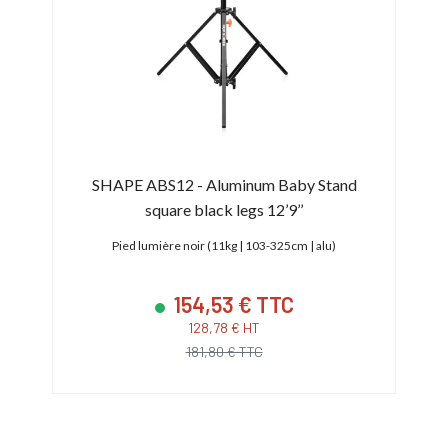
SHAPE ABS12 - Aluminum Baby Stand
M
square black legs 12’9’’
g)
Pied lumière noir (11kg | 103-325cm | alu)
3 pi
154,53 € TTC
128,78 € HT
181,80 € TTC