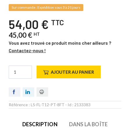
Sur commande : Expédition sous 3 à 21 jours
54,00 €
TTC
45,00 €
HT
Vous avez trouvé ce produit moins cher ailleurs ?
Contactez-nous !
AJOUTER AU PANIER
Référence :
LS-FL-T12-PT-8FT
- Id :
2133383
DESCRIPTION
DANS LA BOÎTE