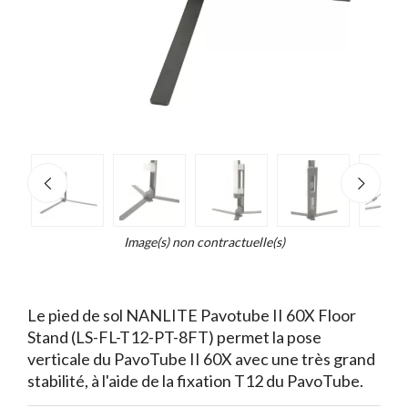
e
×
d...
t
Image(s) non contractuelle(s)
Le pied de sol NANLITE Pavotube II 60X Floor
Stand (LS-FL-T12-PT-8FT) permet la pose
verticale du PavoTube II 60X avec une très grand
stabilité, à l'aide de la fixation T12 du PavoTube.