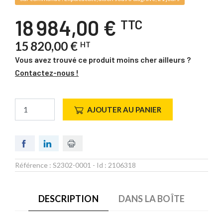
18 984,00 €
TTC
15 820,00 €
HT
Vous avez trouvé ce produit moins cher ailleurs ?
Contactez-nous !
AJOUTER AU PANIER
Référence :
S2302-0001
- Id :
2106318
DESCRIPTION
DANS LA BOÎTE