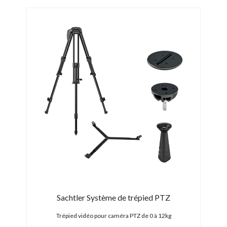
all
Sachtler Système de trépied PTZ
Trépied vidéo pour caméra PTZ de 0 à 12kg
P