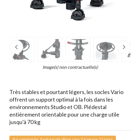
e
×
d...
t
Image(s) non contractuelle(s)
Très stables et pourtant légers, les socles Vario
offrent un support optimal à la fois dans les
environnements Studio et OB. Piédestal
entièrement orientable pour une charge utile
jusqu'à 70 kg
Sur commande : Exp&eacute;dition sous 3 &agrave; 21 jours