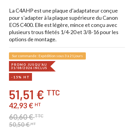
La C4AHP est une plaque d’adaptateur conçue
pour s’adapter à la plaque supérieure du Canon
EOS C400. Elle est légère, mince et conçu avec
plusieurs trous filetés 1/4-20 et 3/8-16 pour les
options de montage.
Sur commande : Expédition sous 3 à 21 jours
PROMO JUSQU'AU
31/08/2026 INCLUS
-15% HT
51,51 €
TTC
42,93 €
HT
60,60 €
TTC
50,50 €
HT