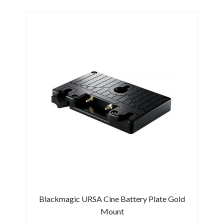
PRO
31/0
-15
Arca-
Blackmagic URSA Cine Battery Plate Gold
Mount