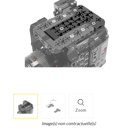
More
×
info
Zoom
Legend...
Whait
Image(s) non contractuelle(s)
for
it.