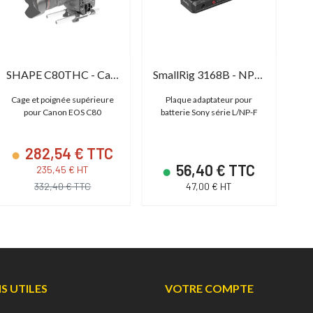
SHAPE C80THC - Camera Cage with Top Handle for EOS C80
SmallRig 3168B - NP-F Battery Adapter Mount Plate
Cage et poignée supérieure
Plaque adaptateur pour
pour Canon EOS C80
batterie Sony série L/NP-F
282,54 € TTC
56,40 € TTC
235,45 € HT
332,40 € TTC
47,00 € HT
NS UTILES
VOTRE COMPTE