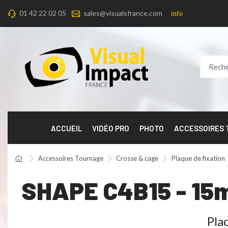
01 42 22 02 05
sales@visualsfrance.com
info
ACCUEIL
VIDÉO PRO
PHOTO
ACCESSOIRES
Accessoires Tournage
Crosse & cage
Plaque de fixation
SHAPE C4B15 - 15m
Pla