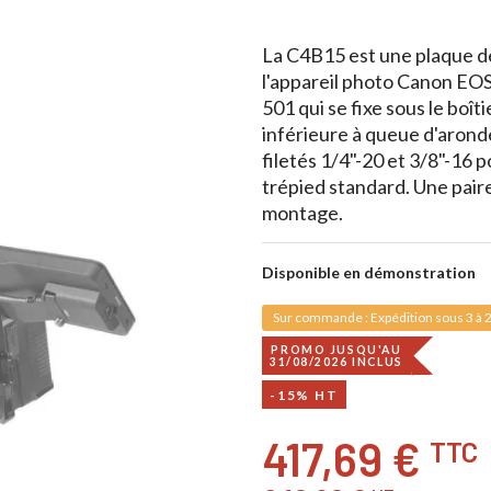
La C4B15 est une plaque 
l'appareil photo Canon EOS
501 qui se fixe sous le boît
inférieure à queue d'arond
filetés 1/4"-20 et 3/8"-16 p
trépied standard. Une paire
montage.
Disponible en démonstration
Sur commande : Expédition sous 3 à 2
PROMO JUSQU'AU
31/08/2026 INCLUS
-15% HT
417,69 €
TTC