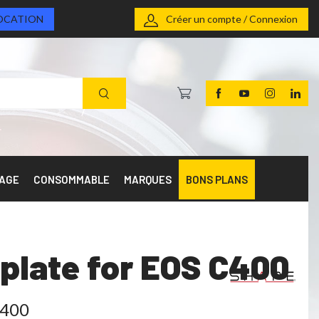
OCATION
Créer un compte / Connexion
RAGE
CONSOMMABLE
MARQUES
BONS PLANS
plate for EOS C400
C400