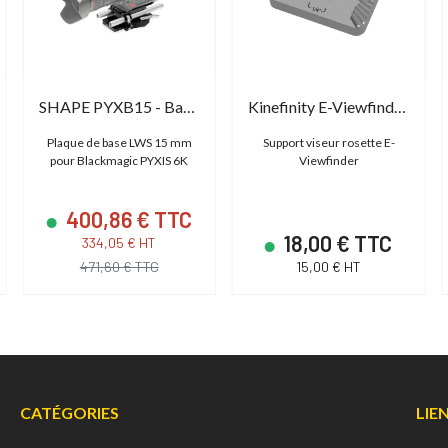
SHAPE PYXB15 - Baseplate 15mm LWS for PYXIS 6K
Kinefinity E-Viewfinder Rosette (1/4"-20)
Plaque de base LWS 15 mm
Support viseur rosette E-
pour Blackmagic PYXIS 6K
Viewfinder
400,86 € TTC
18,00 € TTC
334,05 € HT
471,60 € TTC
15,00 € HT
CATÉGORIES
LIE