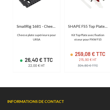
SHAPE PYXTP - Top plate for Blackmagic Pyxis 6K
SmallRig 1681 - Cheese Plate
SHAPE FS5 Top Plate Kit
r
Cheese plate supérieure pour
Kit Top Plate avec fixation
URSA
viseur pour PXW FS5
C
259,08 € TTC
26,40 € TTC
215,90 € HT
22,00 € HT
304,80 € TTC
INFORMATIONS DE CONTACT