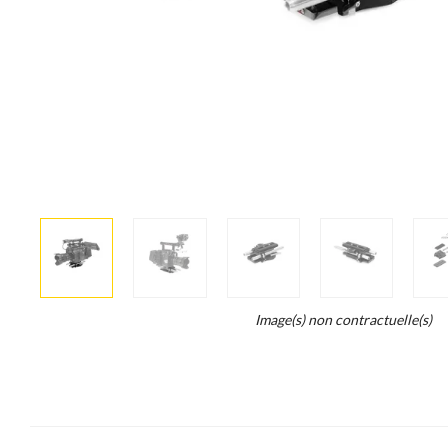
More
×
info
Legend...
Image(s) non contractuelle(s)
Whait
for
it.