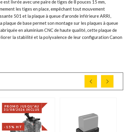
e est livrée avec une paire de tiges de 8 pouces 15 mm,
fermement les tiges en place, empêchant tout mouvement
issante 501 et la plaque à queue d'aronde inférieure ARRI,
 la plaque de base permet son montage sur les plaques à queue
Fabriquée en aluminium CNC de haute qualité, cette plaque de
liorer la stabilité et la polyvalence de leur configuration Canon
PROMO JUSQU'AU
D
31/08/2026 INCLUS
-7
-15% HT