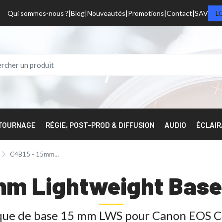
Qui sommes-nous ?
Blog
Nouveautés
Promotions
Contact
SAV
L
 TOURNAGE
RÉGIE, POST-PROD & DIFFUSION
AUDIO
ÉCLAI
C4B15 - 15mm...
m Lightweight Base
que de base 15 mm LWS pour Canon EOS 