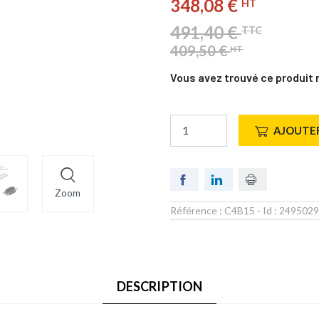
348,08 €
HT
491,40 €
TTC
409,50 €
HT
Vous avez trouvé ce produit 
AJOUTER
Zoom
Référence :
C4B15
- Id :
2495029
DESCRIPTION