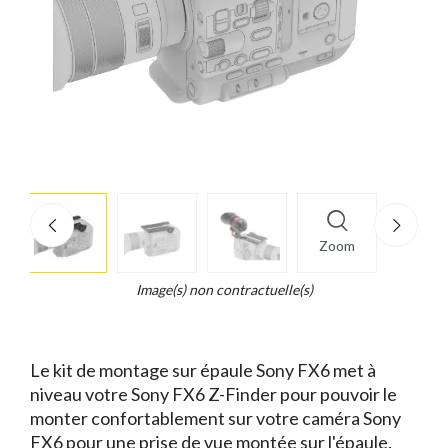
More
×
info
Zoom
Legend...
Whait
Image(s) non contractuelle(s)
for
it.
Le kit de montage sur épaule Sony FX6 met à
niveau votre Sony FX6 Z-Finder pour pouvoir le
monter confortablement sur votre caméra Sony
FX6 pour une prise de vue montée sur l'épaule.