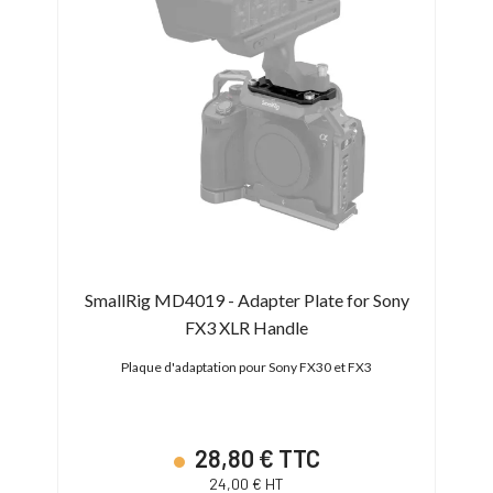
W-FS7
SmallRig MD4019 - Adapter Plate for Sony
Arri
FX3 XLR Handle
Plaque d'adaptation pour Sony FX30 et FX3
Plaque
28,80 € TTC
24,00 € HT