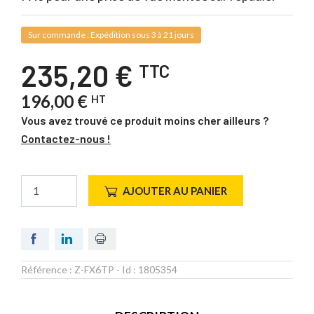
Sur commande : Expédition sous 3 à 21 jours
235,20 €
TTC
196,00 €
HT
Vous avez trouvé ce produit moins cher ailleurs ?
Contactez-nous !
AJOUTER AU PANIER
Référence :
Z-FX6TP
- Id :
1805354