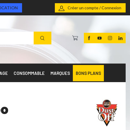
OCATION
Créer un compte / Connexion
RAGE
CONSOMMABLE
MARQUES
BONS PLANS
bo
l