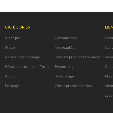
CATÉGORIES
LIE
Vidéo pro
Consommable
Accu
Photo
Nouveautés
Cont
Accessoires tournage
Derniers produits référencés
Serv
Régie, post-prod et diffusion
Promotions
Cond
Audio
Déstockage
Plan 
Eclairage
Offres promotionnelles
Ment
Loca
ns