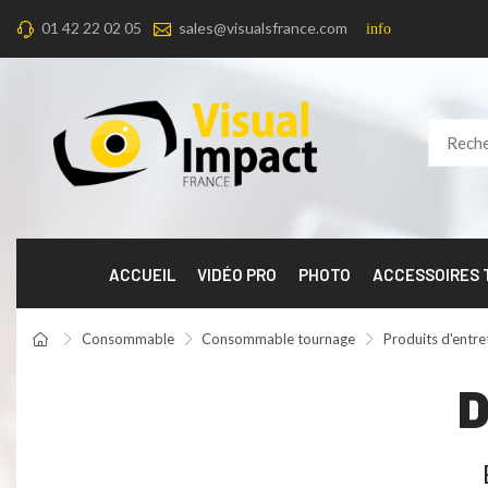
01 42 22 02 05
sales@visualsfrance.com
info
ACCUEIL
VIDÉO PRO
PHOTO
ACCESSOIRES
Consommable
Consommable tournage
Produits d'entre
D