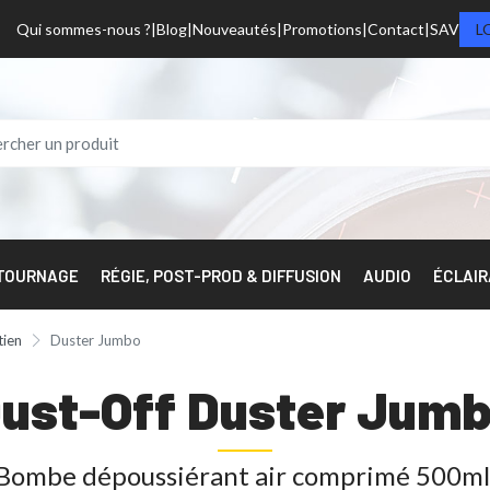
Qui sommes-nous ?
Blog
Nouveautés
Promotions
Contact
SAV
L
 TOURNAGE
RÉGIE, POST-PROD & DIFFUSION
AUDIO
ÉCLAI
tien
Duster Jumbo
ust-Off Duster Jum
Bombe dépoussiérant air comprimé 500m