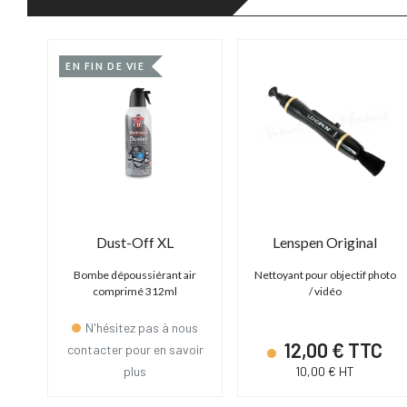
EN FIN DE VIE
Dust-Off Classic Chrome Valve
Dust-Off XL
Lenspen Original
rge
Bombe dépoussiérant air
Nettoyant pour objectif photo
comprimé 312ml
/ vidéo
N'hésitez pas à nous
C
12,00 € TTC
contacter pour en savoir
plus
10,00 € HT