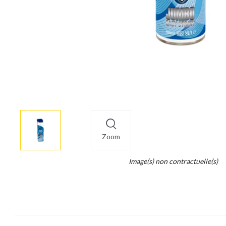
More
×
info
Zoom
Legend...
Image(s) non contractuelle(s)
Whait
for
it.