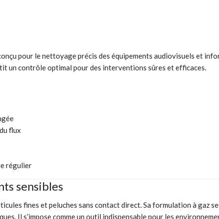
onçu pour le nettoyage précis des équipements audiovisuels et info
t un contrôle optimal pour des interventions sûres et efficaces.
ongée
du flux
e régulier
ts sensibles
cules fines et peluches sans contact direct. Sa formulation à gaz sec
niques. Il s’impose comme un outil indispensable pour les environneme