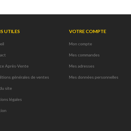
NS UTILES
VOTRE COMPTE
eil
Mon compte
act
Mes commandes
ice Après-Vente
Mes adresses
itions générales de ventes
Mes données personnelles
du site
ions légales
tion