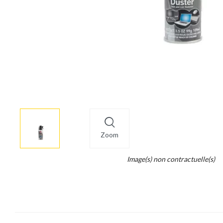
More
×
info
Zoom
Legend...
Image(s) non contractuelle(s)
Whait
for
it.