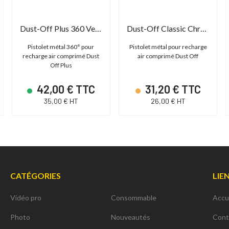
Dust-Off Plus 360 Vector Valve
Dust-Off Classic Chrome Valve
Pistolet métal 360° pour
Pistolet métal pour recharge
recharge air comprimé Dust
air comprimé Dust Off
Off Plus
42,00 € TTC
31,20 € TTC
35,00 € HT
26,00 € HT
CATÉGORIES
LIE
Vidéo pro
Consommable
Accu
Photo
Nouveautés
Cont