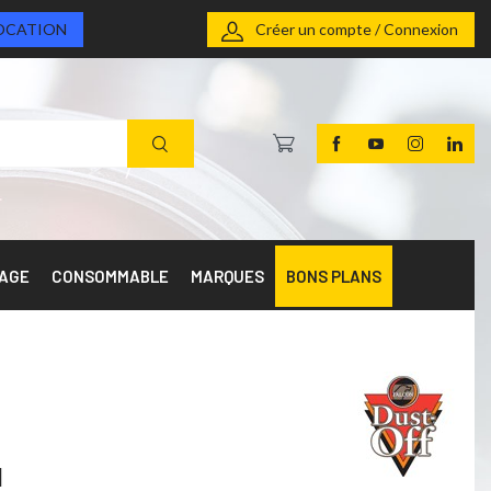
OCATION
Créer un compte / Connexion
RAGE
CONSOMMABLE
MARQUES
BONS PLANS
l