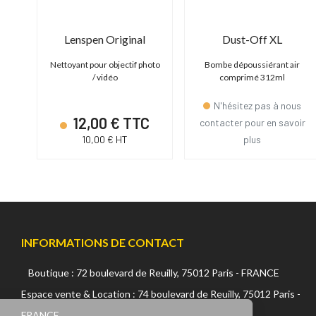
us
Lenspen Original
Dust-Off XL
l -
Nettoyant pour objectif photo
Bombe dépoussiérant air
/ vidéo
comprimé 312ml
N'hésitez pas à nous
C
12,00 € TTC
contacter pour en savoir
10,00 € HT
plus
INFORMATIONS DE CONTACT
Boutique : 72 boulevard de Reuilly, 75012 Paris - FRANCE
Continuer sans accepter
Espace vente & Location : 74 boulevard de Reuilly, 75012 Paris -
FRANCE