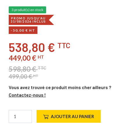
3 produit(s) en stock
PROMO JUSQU'AU
31/08/2026 INCLUS
-50,00 € HT
538,80 €
TTC
449,00 €
HT
598,80 €
TTC
499,00 €
HT
Vous avez trouvé ce produit moins cher ailleurs ?
Contactez-nous !
AJOUTER AU PANIER