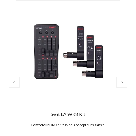
PRO
31/0
-10,
Swit LA WR8 Kit
Controleur DMX512 avec 3 récepteurs sans fil