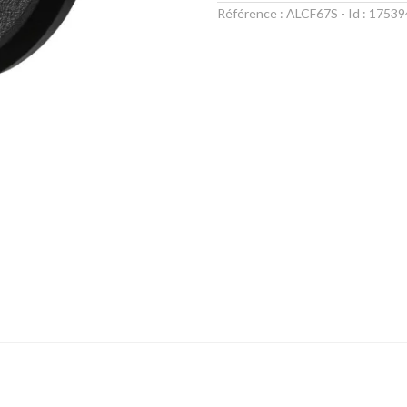
Référence :
ALCF67S
- Id :
17539