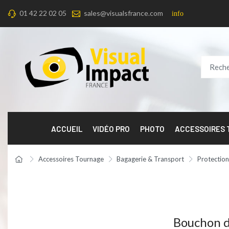
01 42 22 02 05
sales@visualsfrance.com
info
ACCUEIL
VIDÉO PRO
PHOTO
ACCESSOIRES
Accessoires Tournage
Bagagerie & Transport
Protection
Bouchon d