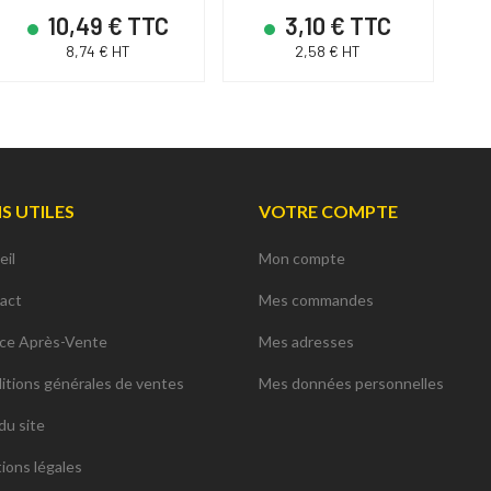
10,49 € TTC
3,10 € TTC
8,74 € HT
2,58 € HT
NS UTILES
VOTRE COMPTE
eil
Mon compte
act
Mes commandes
ice Après-Vente
Mes adresses
itions générales de ventes
Mes données personnelles
du site
ions légales