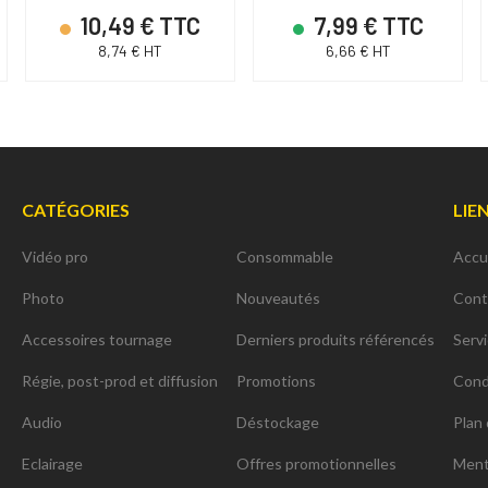
10,49 € TTC
7,99 € TTC
8,74 € HT
6,66 € HT
CATÉGORIES
LIE
Vidéo pro
Consommable
Accu
Photo
Nouveautés
Cont
Accessoires tournage
Derniers produits référencés
Serv
Régie, post-prod et diffusion
Promotions
Cond
Audio
Déstockage
Plan 
Eclairage
Offres promotionnelles
Ment