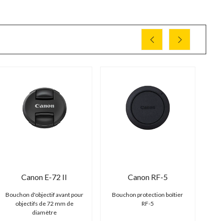
Canon E-72 II
Canon RF-5
Bouchon d'objectif avant pour
Bouchon protection boîtier
Bou
objectifs de 72 mm de
RF-5
diamètre