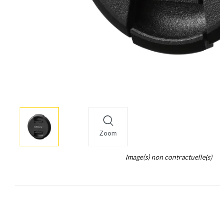
More
×
info
Zoom
Legend...
Image(s) non contractuelle(s)
Whait
for
it.