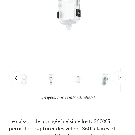
e
×
Zoo
d...
t
Image(s) non contractuelle(s)
Le caisson de plongée invisible Insta360 X5
permet de capturer des vidéos 360° claires et