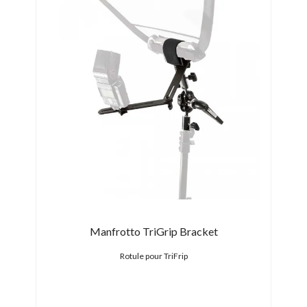
hite
Manfrotto TriGrip Bracket
Ma
Rotule pour TriFrip