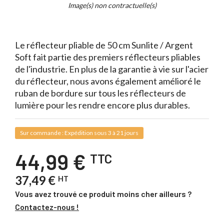
Whait
Image(s) non contractuelle(s)
for
it.
Le réflecteur pliable de 50 cm Sunlite / Argent
Soft fait partie des premiers réflecteurs pliables
de l'industrie. En plus de la garantie à vie sur l'acier
du réflecteur, nous avons également amélioré le
ruban de bordure sur tous les réflecteurs de
lumière pour les rendre encore plus durables.
Sur commande : Expédition sous 3 à 21 jours
44,99 €
TTC
37,49 €
HT
Vous avez trouvé ce produit moins cher ailleurs ?
Contactez-nous !