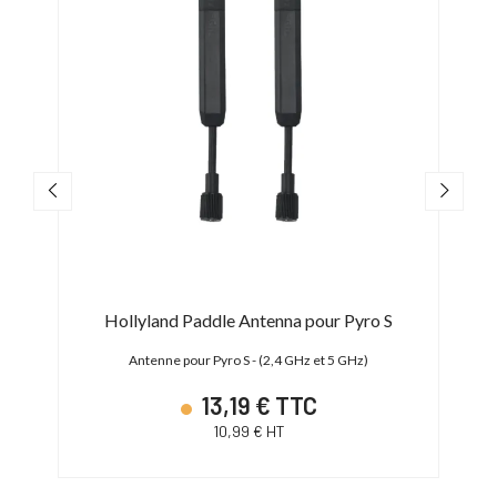
Hollyland Paddle Antenna pour Pyro S
H
Antenne pour Pyro S - (2,4 GHz et 5 GHz)
13,19 € TTC
10,99 € HT