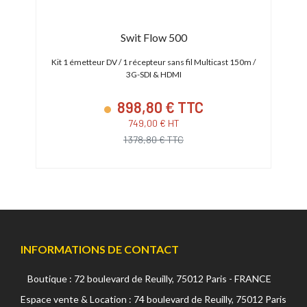
Swit Flow 500
Kit 1 émetteur DV / 1 récepteur sans fil Multicast 150m /
Transm
3G-SDI & HDMI
898,80 € TTC
749,00 € HT
1 378,80 € TTC
INFORMATIONS DE CONTACT
Boutique : 72 boulevard de Reuilly, 75012 Paris - FRANCE
Espace vente & Location : 74 boulevard de Reuilly, 75012 Paris