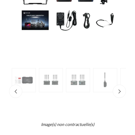
e
×
d...
t
Image(s) non contractuelle(s)