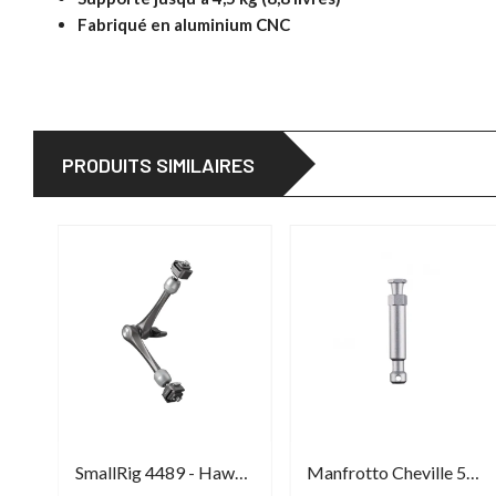
Fabriqué en aluminium CNC
PRODUITS SIMILAIRES
frotto 244 ADPT Hot shoe
SmallRig 4489 - HawkLock H21 Quick Release Rosette Magic Arm
Manfrotto Cheville 5/8'' pour Super Clamp 035