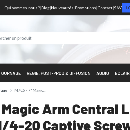
Qui sommes-nous ?
Blog
Nouveautés
Promotions
Contact
SAV
L
 TOURNAGE
RÉGIE, POST-PROD & DIFFUSION
AUDIO
ÉCLAI
ique
M7CS - 7" Magic...
 Magic Arm Central L
1/4-20 Captive Scre