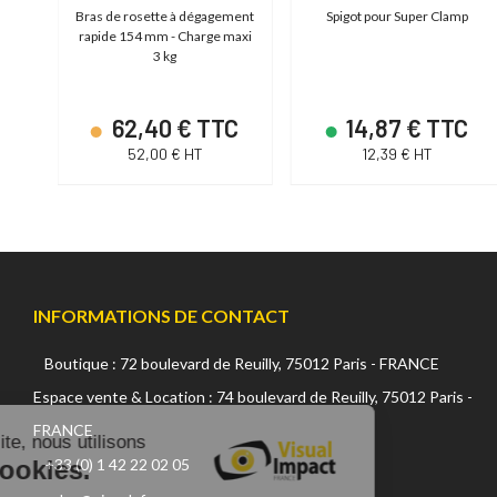
ras
Bras de rosette à dégagement
Spigot pour Super Clamp
rapide 154 mm - Charge maxi
3 kg
C
62,40 € TTC
14,87 € TTC
52,00 € HT
12,39 € HT
INFORMATIONS DE CONTACT
Boutique : 72 boulevard de Reuilly, 75012 Paris - FRANCE
Continuer sans accepter
Espace vente & Location : 74 boulevard de Reuilly, 75012 Paris -
FRANCE
Sur ce site, nous utilisons
des cookies.
+33 (0) 1 42 22 02 05