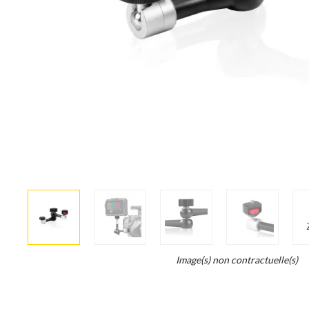
More
×
info
Legend...
Image(s) non contractuelle(s)
Whait
for
it.