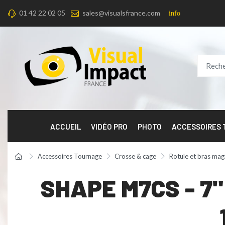
01 42 22 02 05
sales@visualsfrance.com
info
ACCUEIL
VIDÉO PRO
PHOTO
ACCESSOIRES
Accessoires Tournage
Crosse & cage
Rotule et bras mag
SHAPE M7CS - 7"