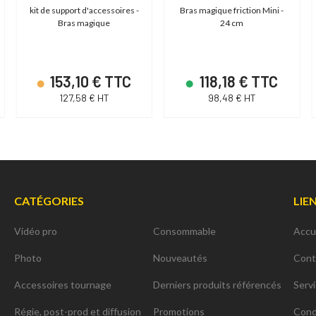
kit de support d'accessoires -
Bras magique friction Mini -
Bras magique
24 cm
153,10 € TTC
118,18 € TTC
127,58 € HT
98,48 € HT
CATÉGORIES
LIE
Vidéo pro
Consommable
Accu
Photo
Nouveautés
Cont
Accessoires tournage
Derniers produits référencés
Serv
Régie, post-prod et diffusion
Promotions
Cond