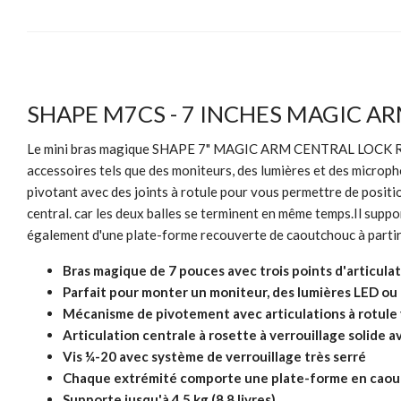
SHAPE M7CS - 7 INCHES MAGIC A
Le mini bras magique SHAPE 7" MAGIC ARM CENTRAL LOCK ROSE
accessoires tels que des moniteurs, des lumières et des microp
pivotant avec des joints à rotule pour vous permettre de positio
central. car les deux balles se terminent en même temps.Il suppo
également d'une plate-forme recouverte de caoutchouc à partir d
Bras magique de 7 pouces avec trois points d'articula
Parfait pour monter un moniteur, des lumières LED o
Mécanisme de pivotement avec articulations à rotule 
Articulation centrale à rosette à verrouillage solide
Vis ¼-20 avec système de verrouillage très serré
Chaque extrémité comporte une plate-forme en caout
Supporte jusqu'à 4,5 kg (8,8 livres)