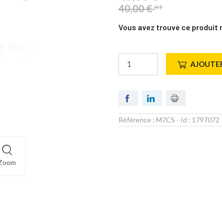
40,00 €
HT
Vous avez trouvé ce produit 
AJOUTER
Référence :
M7CS
- Id :
1797072
Zoom