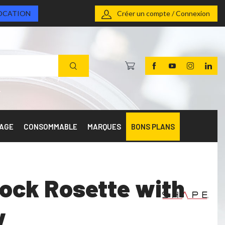
OCATION
Créer un compte / Connexion
RAGE
CONSOMMABLE
MARQUES
BONS PLANS
ock Rosette with
w