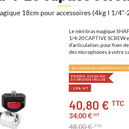
agique 18cm pour accessoires (4kg I 1/4″-2
Le mini bras magique 
1/4-20 CAPTIVE SCREW est 
d'articulation, pour fixer 
des microphones à votre ca
Sur commande : Expédition sous 3 à 2
PROMO JUSQU'AU
31/08/2026 INCLUS
-15% HT
40,80 €
TTC
34,00 €
HT
48,00 €
TTC