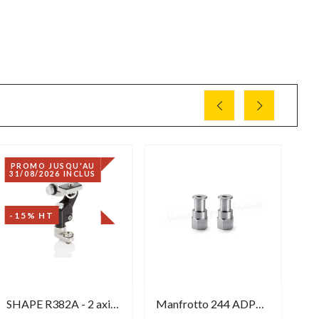
PROMO JUSQU'AU
P
31/08/2026 INCLUS
31
-15% HT
-
SHAPE R382A - 2 axis Push-Button arm
Manfrotto 244 ADPT58