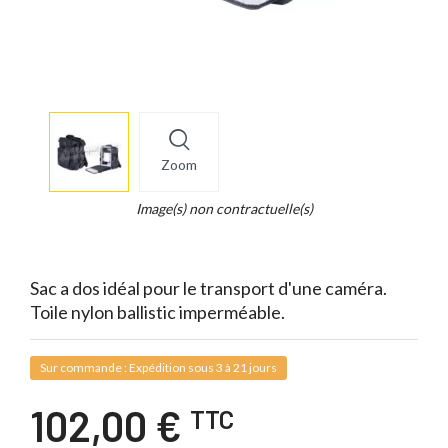
More
×
info
Zoom
Legend...
Whait
Image(s) non contractuelle(s)
for
it.
Sac a dos idéal pour le transport d'une caméra.
Toile nylon ballistic imperméable.
Sur commande : Expédition sous 3 à 21 jours
102,00 €
TTC