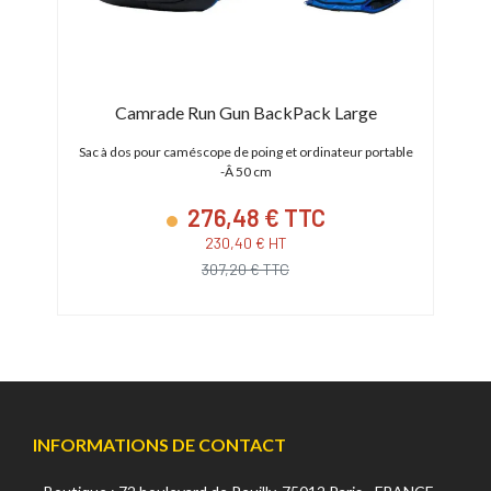
Camrade Run Gun BackPack Large
et
Sac à dos pour caméscope de poing et ordinateur portable
Étui
-Â 50 cm
276,48 € TTC
230,40 € HT
307,20 € TTC
INFORMATIONS DE CONTACT