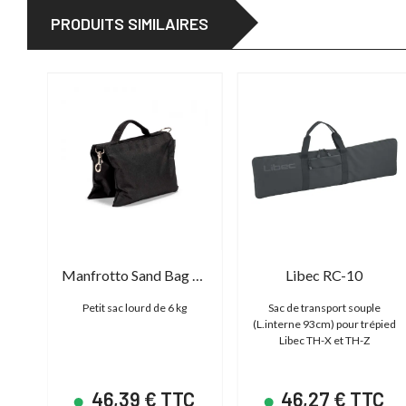
PRODUITS SIMILAIRES
Manfrotto Sand Bag Small 6kg
Libec RC-10
ne
Petit sac lourd de 6 kg
Sac de transport souple
ec
(L.interne 93cm) pour trépied
Libec TH-X et TH-Z
C
46,39 € TTC
46,27 € TTC