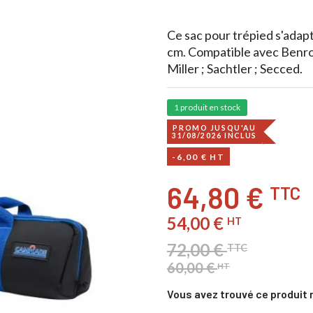
Ce sac pour trépied s'adap
cm. Compatible avec Benro 
Miller ; Sachtler ; Secced.
1 produit en stock
PROMO JUSQU'AU
31/08/2026 INCLUS
-6,00 € HT
64,80 €
TTC
54,00 €
HT
72,00 €
TTC
60,00 €
HT
Vous avez trouvé ce produit 