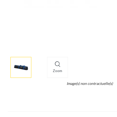
More
×
info
Zoom
Legend...
Image(s) non contractuelle(s)
Whait
for
it.