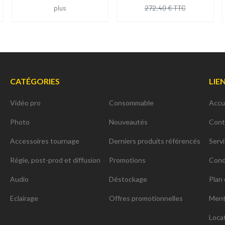
plus
272,40 € TTC
CATÉGORIES
LIE
Vidéo pro
Consommable
Accu
Photo
Nouveautés
Cont
Accessoires tournage
Derniers produits référencés
Serv
Régie, post-prod et diffusion
Promotions
Cond
Audio
Déstockage
Plan 
Eclairage
Offres promotionnelles
Ment
Loca