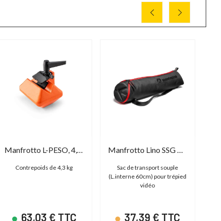
Manfrotto L-PESO, 4,3KG COUNTERWEIGHT
Manfrotto Lino SSG MB MBAG60N
Contrepoids de 4,3 kg
Sac de transport souple
Sac
(L.interne 60cm) pour trépied
vidéo
63,03 € TTC
37,39 € TTC
co