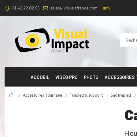
01 42 22 02 05
sales@visualsfrance.com
info
ACCUEIL
VIDÉO PRO
PHOTO
ACCESSOIRES
Accessoires Tournage
Trépied & support
Sac trépied
C
Hou