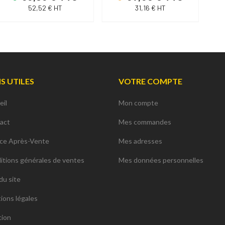
52,52 € HT
31,16 € HT
NS UTILES
VOTRE COMPTE
eil
Mon compte
act
Mes commandes
ice Après-Vente
Mes adresses
itions générales de ventes
Mes données personnelles
du site
ions légales
tion