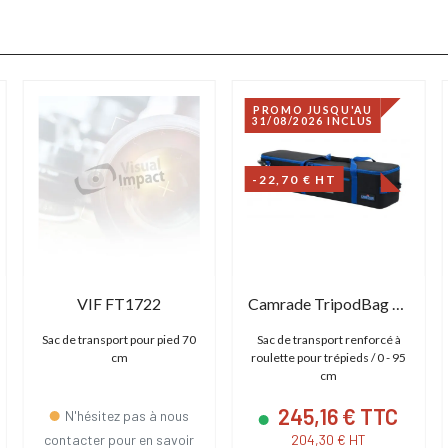
PROMO JUSQU'AU
31/08/2026 INCLUS
-22,70 € HT
VIF FT1722
Camrade TripodBag Traveler
Sac de transport pour pied 70
Sac de transport renforcé à
cm
roulette pour trépieds / 0 - 95
cm
245,16 € TTC
N'hésitez pas à nous
contacter pour en savoir
204,30 € HT