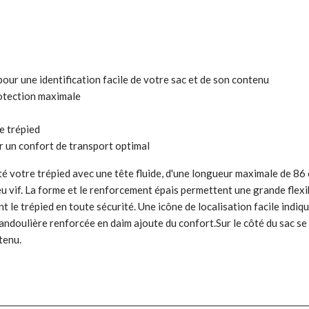
our une identification facile de votre sac et de son contenu
rotection maximale
e trépied
r un confort de transport optimal
é votre trépied avec une tête fluide, d'une longueur maximale de 86 
eu vif. La forme et le renforcement épais permettent une grande flexib
e trépied en toute sécurité. Une icône de localisation facile indique 
La bandoulière renforcée en daim ajoute du confort.Sur le côté du sac
tenu.