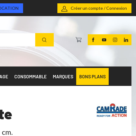
OCATION
Créer un compte / Connexion
RAGE
CONSOMMABLE
MARQUES
BONS PLANS
te
 cm.