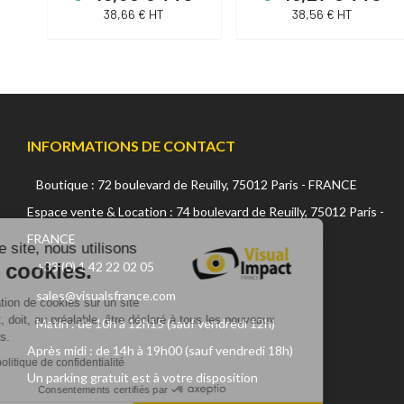
38,66 € HT
38,56 € HT
INFORMATIONS DE CONTACT
Boutique : 72 boulevard de Reuilly, 75012 Paris - FRANCE
Continuer sans accepter
Espace vente & Location : 74 boulevard de Reuilly, 75012 Paris -
FRANCE
Sur ce site, nous utilisons
des cookies.
+33 (0) 1 42 22 02 05
sales@visualsfrance.com
L'utilisation de cookies sur un site
internet, doit, au préalable, être déclaré à tous les nouveaux
Matin : de 10h à 12h15 (sauf vendredi 12h)
visiteurs.
Après midi : de 14h à 19h00 (sauf vendredi 18h)
Lire la politique de confidentialité
Un parking gratuit est à votre disposition
Consentements certifiés par