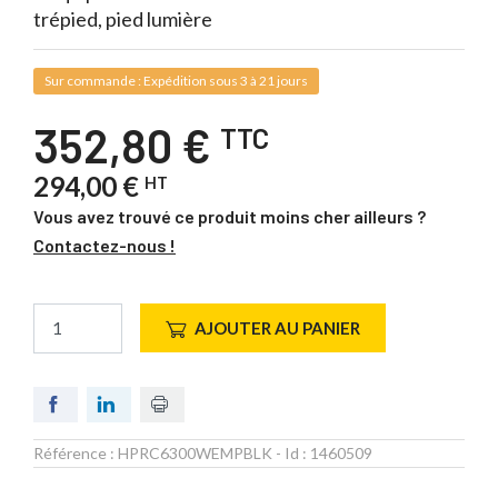
trépied, pied lumière
Sur commande : Expédition sous 3 à 21 jours
352,80 €
TTC
294,00 €
HT
Vous avez trouvé ce produit moins cher ailleurs ?
Contactez-nous !
AJOUTER AU PANIER
Référence :
HPRC6300WEMPBLK
- Id :
1460509