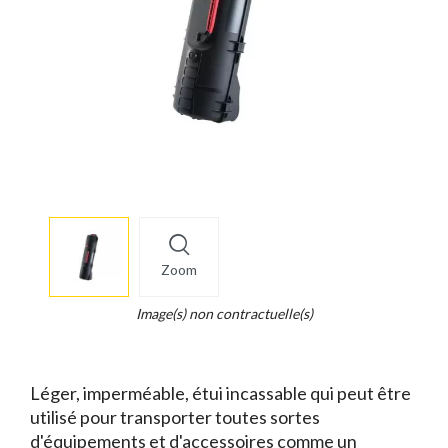
More
×
info
Zoom
Legend...
Whait
Image(s) non contractuelle(s)
for
it.
Léger, imperméable, étui incassable qui peut être
utilisé pour transporter toutes sortes
d'équipements et d'accessoires comme un