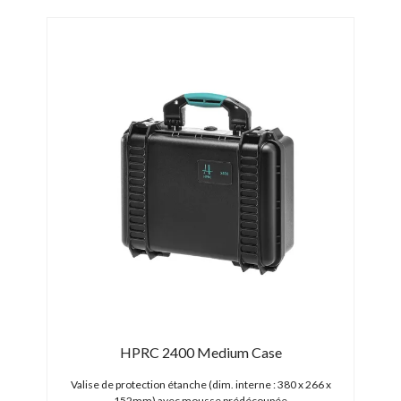
 for
HPRC 2400 Medium Case
Valise de protection étanche (dim. interne : 380 x 266 x
Vali
152mm) avec mousse prédécoupée
1081