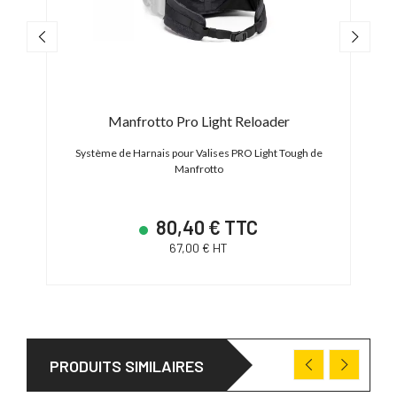
aptop
Manfrotto Pro Light Reloader
Manf
Système de Harnais pour Valises PRO Light Tough de
Manfrotto
h de
Poc
80,40 € TTC
67,00 € HT
PRODUITS SIMILAIRES