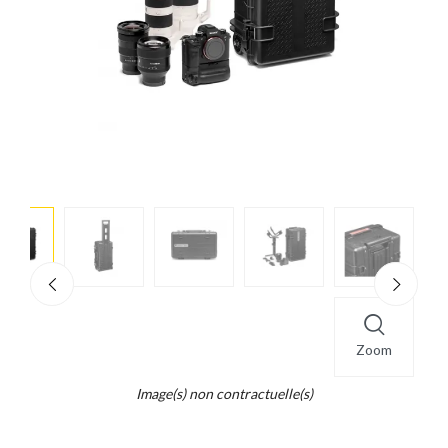
e
×
d...
t
Zoom
Image(s) non contractuelle(s)