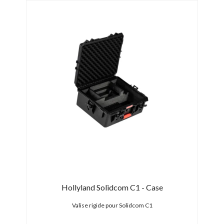
k
Hollyland Solidcom C1 - Case
avec
Valise rigide pour Solidcom C1
Caiss