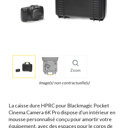
More
×
info
Zoom
Legend...
Whait
Image(s) non contractuelle(s)
for
it.
La caisse dure HPRC pour Blackmagic Pocket
Cinema Camera 6K Pro dispose d'un intérieur en
mousse personnalisé conçu pour amortir votre
équipement, avec des espaces pour le corps de