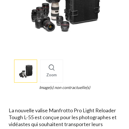
More
×
info
Zoom
Legend...
Whait
Image(s) non contractuelle(s)
for
it.
La nouvelle valise Manfrotto Pro Light Reloader
Tough L-55 est conçue pour les photographes et
vidéastes qui souhaitent transporter leurs