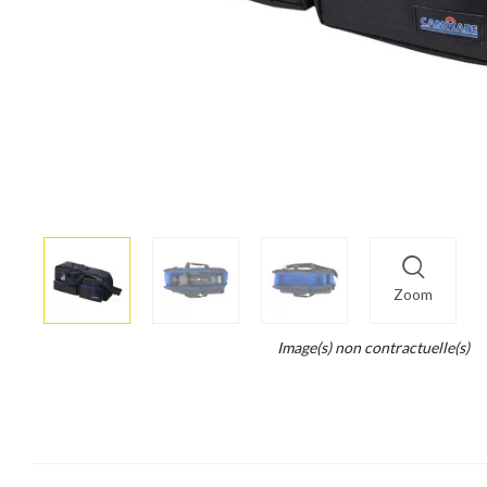
More
×
info
Zoom
Legend...
Image(s) non contractuelle(s)
Whait
for
it.