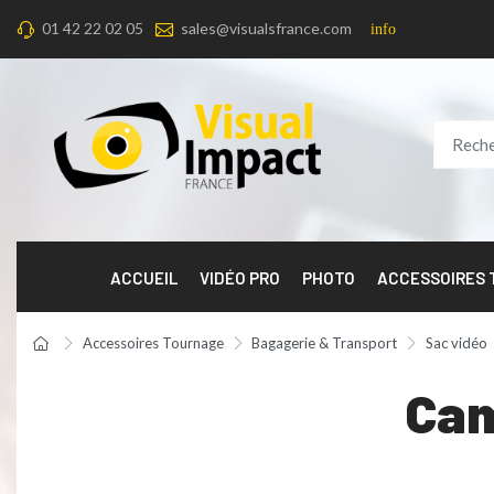
01 42 22 02 05
sales@visualsfrance.com
info
ACCUEIL
VIDÉO PRO
PHOTO
ACCESSOIRES
Accessoires Tournage
Bagagerie & Transport
Sac vidéo
Cam