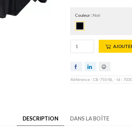
Couleur :
Noir
AJOUTER
Référence :
CB-750-BL
- Id :
703
DESCRIPTION
DANS LA BOÎTE