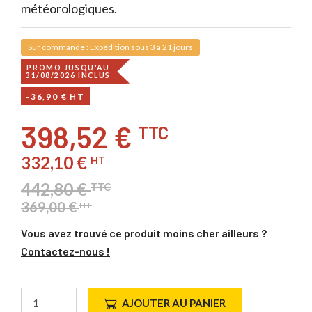
météorologiques.
Sur commande : Expédition sous 3 à 21 jours
PROMO JUSQU'AU
31/08/2026 INCLUS
-36,90 € HT
398,52 €
TTC
332,10 €
HT
442,80 €
TTC
369,00 €
HT
Vous avez trouvé ce produit moins cher ailleurs ?
Contactez-nous !
AJOUTER AU PANIER