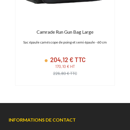
Camrade Run Gun Bag Large
M
oires
Sac épaule caméscope de poing et semi épaule - 60 cm
204,12 € TTC
170,10 € HT
226,80 € TTC
INFORMATIONS DE CONTACT